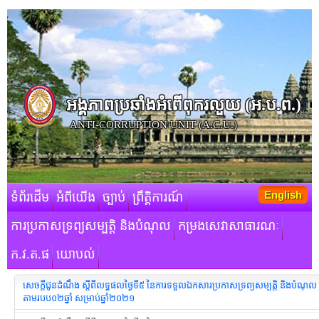
អង្គភាពប្រឆាំងអំពើពុករលួយ​ (អ.ប.ព.)
ANTI-CORRUPTION UNIT (A.C.U.)
English
ទំព័រដើម
អំពីយើង
ច្បាប់
ព្រឹត្តិការណ៍
ការប្រកាសទ្រព្យសម្បត្តិ និងបំណុល
កម្រងសេវាសាធារណៈ
ក.វ.ត.ផ
យោបល់
សេចក្ដីជូនដំណឹង ស្ដីពីលទ្ធផលថ្ងៃទី៥ នៃការទទួលឯកសារប្រកាសទ្រព្យសម្បត្តិ និងបំណុល
តាមរបប០២ឆ្នាំ សម្រាប់ឆ្នាំ២០២១