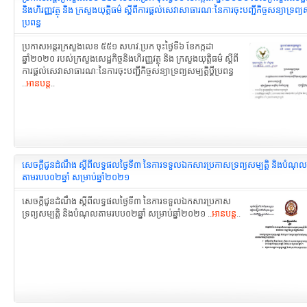
និងហិរញ្ញវត្ថុ និង ក្រសួងយុត្តិធម៌ ស្តីពីការផ្តល់សេវាសាធារណៈនៃការចុះបញ្ជីកិច្ចសន្យា​ទ្រព្យសម្ប
ប្រពន្ធ
ប្រកាសអន្តរក្រសួងលេខ ៥៥១ សហវ.ប្រក ចុះថ្ងៃទី៦ ខែកក្កដា
ឆ្នាំ២០២០ របស់ក្រសួងសេដ្ឋកិច្ចនិងហិរញ្ញវត្ថុ និង ក្រសួងយុត្តិធម៌ ស្តីពី
ការផ្តល់សេវាសាធារណៈនៃការចុះបញ្ជីកិច្ចសន្យា​ទ្រព្យសម្បត្តិប្តីប្រពន្ធ
..
អានបន្ត
..
សេចក្ដីជូនដំណឹង ស្ដីពីលទ្ធផលថ្ងៃទី៣ នៃការទទួលឯកសារប្រកាសទ្រព្យសម្បត្តិ និងបំណុល
តាមរបប០២ឆ្នាំ សម្រាប់ឆ្នាំ២០២១
សេចក្ដីជូនដំណឹង ស្ដីពីលទ្ធផលថ្ងៃទី៣ នៃការទទួលឯកសារប្រកាស
ទ្រព្យសម្បត្តិ និងបំណុលតាមរបប០២ឆ្នាំ សម្រាប់ឆ្នាំ២០២១ ..
អានបន្ត
..