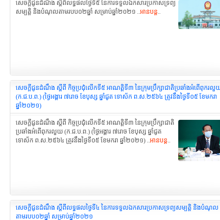
សេចក្ដីជូនដំណឹង ស្ដីពីលទ្ធផលថ្ងៃទី៥ នៃការទទួលឯកសារប្រកាសទ្រព្យ
សម្បត្តិ និងបំណុលតាមរបប០២ឆ្នាំ សម្រាប់ឆ្នាំ២០២១ ..
អានបន្ត
..
សេចក្តីជូនដំណឹង ស្តីពី កិច្ចប្រជុំលើកទី៥ អាណត្តិទី៣ នៃក្រុមប្រឹក្សាជាតិ​ប្រឆាំងអំពើពុករលួ
(ក.ជ.ប.ព.) (ថ្ងៃអង្គារ ៧រោច ខែបុស្ស ឆ្នាំជូត ទោស័ក ព.ស.២៥៦៤ ត្រូវនឹងថ្ងៃទី០៥ ខែមករា
ឆ្នាំ២០២១)
សេចក្តីជូនដំណឹង ស្តីពី កិច្ចប្រជុំលើកទី៥ អាណត្តិទី៣ នៃក្រុមប្រឹក្សាជាតិ​
ប្រឆាំងអំពើពុករលួយ (ក.ជ.ប.ព.) (ថ្ងៃអង្គារ ៧រោច ខែបុស្ស ឆ្នាំជូត
ទោស័ក ព.ស.២៥៦៤ ត្រូវនឹងថ្ងៃទី០៥ ខែមករា ឆ្នាំ២០២១) ..
អានបន្ត
..
សេចក្ដីជូនដំណឹង ស្ដីពីលទ្ធផលថ្ងៃទី៤ នៃការទទួលឯកសារប្រកាស​ទ្រព្យសម្បត្តិ និងបំណុល
តាមរបប០២ឆ្នាំ សម្រាប់ឆ្នាំ២០២១