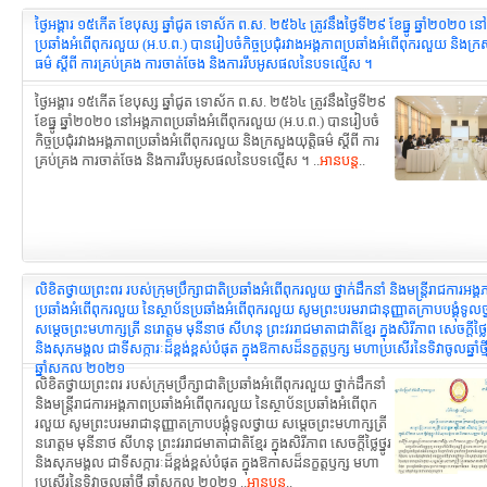
ថ្ងៃអង្គារ ១៥កើត ខែបុស្ស ឆ្នាំជូត ទោស័ក ព.ស. ២៥៦៤ ត្រូវនឹងថ្ងៃទី២៩ ខែធ្នូ ឆ្នាំ២០២០ ន
ប្រឆាំងអំពើពុករលួយ (អ.ប.ព.) បានរៀបចំកិច្ចប្រជុំរវាង​អង្គភាពប្រឆាំង​អំពើពុករលួយ និងក្រស
ធម៌ ស្ដីពី ការគ្រប់គ្រង ការចាត់ចែង និងការរឹបអូស​ផលនៃបទល្មើស ។
ថ្ងៃអង្គារ ១៥កើត ខែបុស្ស ឆ្នាំជូត ទោស័ក ព.ស. ២៥៦៤ ត្រូវនឹងថ្ងៃទី២៩
ខែធ្នូ ឆ្នាំ២០២០ នៅអង្គភាពប្រឆាំងអំពើពុករលួយ (អ.ប.ព.) បានរៀបចំ
កិច្ចប្រជុំរវាង​អង្គភាពប្រឆាំង​អំពើពុករលួយ និងក្រសួងយុត្តិធម៌ ស្ដីពី ការ
គ្រប់គ្រង ការចាត់ចែង និងការរឹបអូស​ផលនៃបទល្មើស ។ ..
អានបន្ត
..
លិខិតថ្វាយព្រះពរ របស់ក្រុមប្រឹក្សាជាតិ​ប្រឆាំងអំពើ​ពុករលួយ ថ្នាក់ដឹកនាំ និងមន្រ្ដីរាជការ​អង្
ប្រឆាំង​អំពើពុករលួយ នៃស្ថាប័នប្រឆាំង​អំពើពុករលួយ សូមព្រះបរមរាជានុញ្ញាត​ក្រាបបង្គុំទូលថ
សម្ដេចព្រះមហាក្សត្រី នរោត្តម មុនីនាថ សីហនុ ព្រះវររាជមាតាជាតិខ្មែរ ក្នុងសិរីភាព សេចក្តីថ្លៃថ្
និងសុភមង្គល ជាទីសក្ការៈដ៏ខ្ពង់ខ្ពស់បំផុត ក្នុងឱកាសដ៏នក្ខត្តឫក្ស មហាប្រសើរនៃទិវាចូលឆ្នាំថ្ម
ឆ្នាំសកល ២០២១
លិខិតថ្វាយព្រះពរ របស់ក្រុមប្រឹក្សាជាតិ​ប្រឆាំងអំពើ​ពុករលួយ ថ្នាក់ដឹកនាំ
និងមន្រ្ដីរាជការ​អង្គភាពប្រឆាំង​អំពើពុករលួយ នៃស្ថាប័នប្រឆាំង​អំពើពុក
រលួយ សូមព្រះបរមរាជានុញ្ញាត​ក្រាបបង្គុំទូលថ្វាយ សម្ដេចព្រះមហាក្សត្រី
នរោត្តម មុនីនាថ សីហនុ ព្រះវររាជមាតាជាតិខ្មែរ ក្នុងសិរីភាព សេចក្តីថ្លៃថ្នូរ
និងសុភមង្គល ជាទីសក្ការៈដ៏ខ្ពង់ខ្ពស់បំផុត ក្នុងឱកាសដ៏នក្ខត្តឫក្ស មហា
ប្រសើរនៃទិវាចូលឆ្នាំថ្មី ឆ្នាំសកល ២០២១ ..
អានបន្ត
..