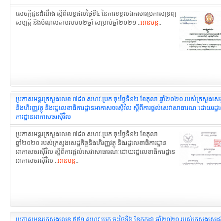
សេចក្ដីជូនដំណឹង ស្ដីពីលទ្ធផលថ្ងៃទី៤ នៃការទទួលឯកសារប្រកាស​ទ្រព្យ
សម្បត្តិ និងបំណុលតាមរបប០២ឆ្នាំ សម្រាប់ឆ្នាំ២០២១ ..
អានបន្ត
..
ប្រកាសអន្តរក្រសួងលេខ ៧៨០ សហវ.ប្រក ចុះថ្ងៃទី១២ ខែតុលា ឆ្នាំ២០២០ របស់ក្រសួងសេដ្ឋ
និងហិរញ្ញវត្ថុ និងរដ្ឋលេខាធិការដ្ឋាន​អាកាសចរស៊ីវិល ស្ដីពីការផ្ដល់សេវាសាធារណៈ​ដោយរដ្
ការដ្ឋានអាកាសចរស៊ីវិល
ប្រកាសអន្តរក្រសួងលេខ ៧៨០ សហវ.ប្រក ចុះថ្ងៃទី១២ ខែតុលា
ឆ្នាំ២០២០ របស់ក្រសួងសេដ្ឋកិច្ចនិងហិរញ្ញវត្ថុ និងរដ្ឋលេខាធិការដ្ឋាន​
អាកាសចរស៊ីវិល ស្ដីពីការផ្ដល់សេវាសាធារណៈ​ដោយរដ្ឋលេខាធិការដ្ឋាន
អាកាសចរស៊ីវិល ..
អានបន្ត
..
ប្រកាសអន្តរក្រសួងលេខ ៥៥១ សហវ.ប្រក ចុះថ្ងៃទី៦ ខែកក្កដា ឆ្នាំ២០២០ របស់ក្រសួងសេដ្ឋកិ