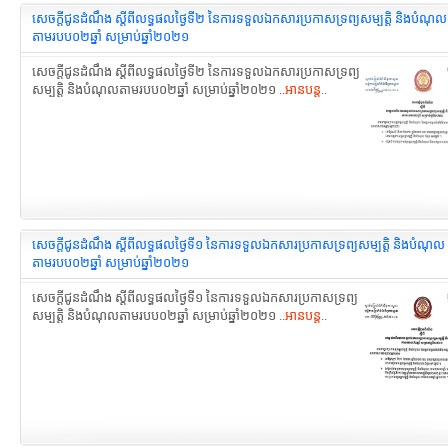
សេចក្ដីជូនដំណឹង ស្ដីពីលទ្ធផលថ្ងៃទី២ នៃការទទួលឯកសារប្រកាស​ទ្រព្យសម្បត្តិ និងបំណុល
តាមរបប០២ឆ្នាំ សម្រាប់ឆ្នាំ២០២១
សេចក្ដីជូនដំណឹង ស្ដីពីលទ្ធផលថ្ងៃទី២ នៃការទទួលឯកសារប្រកាស​ទ្រព្យ
សម្បត្តិ និងបំណុលតាមរបប០២ឆ្នាំ សម្រាប់ឆ្នាំ២០២១ ..
អានបន្ត
..
សេចក្ដីជូនដំណឹង ស្ដីពីលទ្ធផលថ្ងៃទី១ នៃការទទួលឯកសារប្រកាសទ្រព្យសម្បត្តិ និងបំណុល
តាមរបប០២ឆ្នាំ សម្រាប់ឆ្នាំ២០២១
សេចក្ដីជូនដំណឹង ស្ដីពីលទ្ធផលថ្ងៃទី១ នៃការទទួលឯកសារប្រកាសទ្រព្យ
សម្បត្តិ និងបំណុលតាមរបប០២ឆ្នាំ សម្រាប់ឆ្នាំ២០២១ ..
អានបន្ត
..