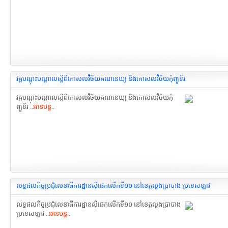
វគ្គបណ្តុះបណ្តាលស្តីពីកោសលវិច័យគណនេយ្យ និងកោសលវិច័យកុំព្យូទ័រ
វគ្គបណ្តុះបណ្តាលស្តីពីកោសលវិច័យគណនេយ្យ និងកោសលវិច័យកុំ
ព្យូទ័រ ..
អានបន្ត
..
លទ្ធផលកិច្ចប្រជុំលេខាធីការដ្ឋានស៊ីផេកលើកទី១០ នៅខេត្តលួងប្រាបាង ប្រទេសឡាវ
លទ្ធផលកិច្ចប្រជុំលេខាធីការដ្ឋានស៊ីផេកលើកទី១០ នៅខេត្តលួងប្រាបាង
ប្រទេសឡាវ ..
អានបន្ត
..