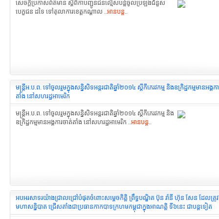
សេចក្តីប្រកាសព័ត៌មាន ស្តីពីកាបញ្ជូនជនល្មើសបន្លំចូលប្រឡងជំនួស
បេក្ខជន ដទៃ ទៅតុលាការខេត្តកណ្តាល ..
អានបន្ត
..
មន្ត្រីអ.ប.ព. ទៅចូលរួមក្នុងសន្និសិទអន្តរជាតិឆ្នាំ២០១៤ ស្តីកីភេរវកម្ម និងឧក្រិដ្ឋកម្មមានអង្គក
តាំង នៅសហរដ្ឋអាមេរិក
មន្ត្រីអ.ប.ព. ទៅចូលរួមក្នុងសន្និសិទអន្តរជាតិឆ្នាំ២០១៤ ស្តីកីភេរវកម្ម និង
ឧក្រិដ្ឋកម្មមានអង្គការចាត់តាំង នៅសហរដ្ឋអាមេរិក ..
អានបន្ត
..
អបអរសាទរយ៉ាងជ្រាលជ្រៅបំផុតចំពោះសម្តេចកិត្តិ ព្រឹទ្ធបណ្ឌិត ប៊ុន រ៉ានី ហ៊ុន សែន ដែលត្រូ
មហាសន្និបាត ជ្រើសតាំងជាប្រធានកាកបាទក្រហមកម្ពុជាក្នុងអាណត្តិ ទី៦នេះ ជាបន្តទៀត