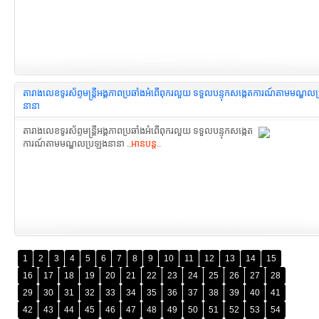
តារាងលេខទូរស័ព្ទមន្រ្តីអង្គភាពប្រឆាំងអំពើពុករលួយ ទទួលបន្ទុកសង្កេតការណ៍តាមមណ្ឌល
នានា
តារាងលេខទូរស័ព្ទមន្រ្តីអង្គភាពប្រឆាំងអំពើពុករលួយ ទទួលបន្ទុកសង្កេត
ការណ៍តាមមណ្ឌលប្រឡងនានា ..
អានបន្ត
..
1
2
3
4
5
6
7
8
9
10
11
12
13
14
15
16
17
18
19
20
21
22
23
24
25
26
27
28
29
30
31
32
33
34
35
36
37
38
39
40
41
42
43
44
45
46
47
48
49
50
51
52
53
54