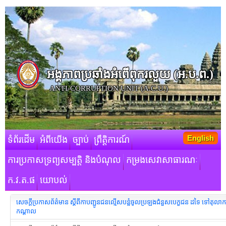
អង្គភាពប្រឆាំងអំពើពុករលួយ​ (អ.ប.ព.)
ANTI-CORRUPTION UNIT (A.C.U.)
English
ទំព័រដើម
អំពីយើង
ច្បាប់
ព្រឹត្តិការណ៍
ការប្រកាសទ្រព្យសម្បត្តិ និងបំណុល
កម្រងសេវាសាធារណៈ
ក.វ.ត.ផ
យោបល់
សេចក្តីប្រកាសព័ត៌មាន ស្តីពីកាបញ្ជូនជនល្មើសបន្លំចូលប្រឡងជំនួសបេក្ខជន ដទៃ ទៅតុលាកា
កណ្តាល