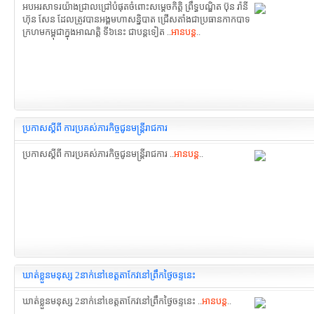
អបអរសាទរយ៉ាងជ្រាលជ្រៅបំផុតចំពោះសម្តេចកិត្តិ ព្រឹទ្ធបណ្ឌិត ប៊ុន រ៉ានី
ហ៊ុន សែន ដែលត្រូវបានអង្គមហាសន្និបាត ជ្រើសតាំងជាប្រធានកាកបាទ
ក្រហមកម្ពុជាក្នុងអាណត្តិ ទី៦នេះ ជាបន្តទៀត ..
អានបន្ត
..
ប្រកាសស្ដីពី ការប្រគស់ភារកិច្ចជូនមន្រ្ដីរាជការ
ប្រកាសស្ដីពី ការប្រគស់ភារកិច្ចជូនមន្រ្ដីរាជការ ..
អានបន្ត
..
ឃាត់ខ្លួនមនុស្ស 2នាក់នៅខេត្តតាកែវនៅព្រឹកថ្ងៃចន្ទនេះ
ឃាត់ខ្លួនមនុស្ស 2នាក់នៅខេត្តតាកែវនៅព្រឹកថ្ងៃចន្ទនេះ ..
អានបន្ត
..