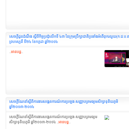
សេចក្តីជូនដំណឹង ស្តីពីកិច្ចប្រជុំលើកទី ៤៣ នៃក្រុមប្រឹក្សាជាតិប្រឆាំងអំពើពុករលួយ(ក.ជ.ប.ព)
ព្រហស្បតិ៍ ទី២៤ ខែកក្កដា ឆ្នាំ២០១៤
..
អានបន្ត
..
សេចក្តីណែនាំស្តីពីការងារសង្កេតការណ៍ការប្រឡង សញ្ញាបត្រមធ្យមសិក្សាទុតិយភូមិ
ឆ្នាំ២០១៣-២០១៤
សេចក្តីណែនាំស្តីពីការងារសង្កេតការណ៍ការប្រឡង សញ្ញាបត្រមធ្យម
សិក្សាទុតិយភូមិ ឆ្នាំ២០១៣-២០១៤ ..
អានបន្ត
..