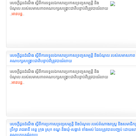
សេចក្តីជូនដំណឹង ស្ដីពីការទទួលឯកសារ​ប្រកាសទ្រព្យសម្បត្តិ និង
បំណុល របស់សមាសភាព​គណបក្សសង្រ្គោះជាតិ​បន្ទាប់ពីត្រូវបានរំលាយ
..
អានបន្ត
..
សេចក្តីជូនដំណឹង ស្ដីពីការទទួលឯកសា​រប្រកាសទ្រព្យសម្បត្តិ និងបំណុល របស់​សមាសភាព
គណបក្សសង្រ្គោះជាតិ​បន្ទាប់ពីត្រូវបានរំលាយ
សេចក្តីជូនដំណឹង ស្ដីពីការទទួលឯកសា​រប្រកាសទ្រព្យសម្បត្តិ និង
បំណុល របស់​សមាសភាពគណបក្សសង្រ្គោះជាតិ​បន្ទាប់ពីត្រូវបានរំលាយ
..
អានបន្ត
..
សេចក្តីជូនដំណឹង ស្តីពីការប្រកាសទ្រព្យសម្បត្តិ និងបំណុល របស់តំណាងរាស្រ្ត និងសមាជិកក
ប្រឹក្សា រាជធានី ខេត្ត ក្រុង ស្រុក ខណ្ឌ និងឃុំ-សង្កាត់ ទាំងអស់ ដែលត្រូវបានបញ្ឈប់ ដោយស
គណបក្សត្រូវរំលាយ