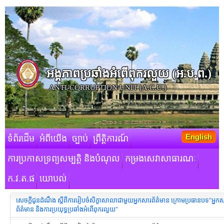
អង្គភាពប្រឆាំងអំពើពុករលួយ​ (អ.ប.ព.)
ANTI-CORRUPTION UNIT (A.C.U.)
English
ទំព័រដើម
អំពីយើង
ច្បាប់
ព្រឹត្តិការណ៍
ការប្រកាសទ្រព្យសម្បត្តិ និងបំណុល
កម្រងសេវាសាធារណៈ
ក.វ.ត.ផ
យោបល់
សេចក្ដីជូនដំណឹង ស្ដីពីការរៀបចំសិក្ខាសាលា​ជាមួយអ្នកសារព័ត៌មាន ក្រោមប្រធានបទ"អ្នក
ព័ត៌មាន និងការប្រយុទ្ធប្រឆាំងអំពើពុករលួយ"