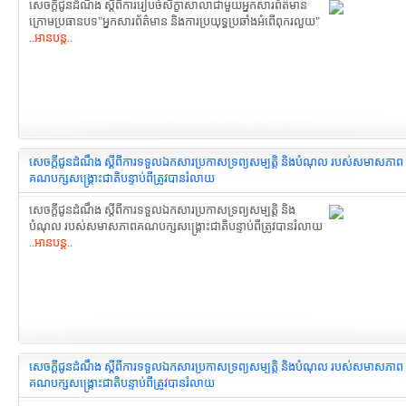
សេចក្ដីជូនដំណឹង ស្ដីពីការរៀបចំសិក្ខាសាលា​ជាមួយអ្នកសារព័ត៌មាន
ក្រោមប្រធានបទ"អ្នកសារព័ត៌មាន និងការប្រយុទ្ធប្រឆាំងអំពើពុករលួយ"
..
អានបន្ត
..
សេចក្តីជូនដំណឹង ស្ដីពីការទទួលឯកសារប្រកាស​ទ្រព្យសម្បត្តិ និងបំណុល របស់សមាសភាព
គណបក្ស​សង្រ្គោះជាតិបន្ទាប់​ពីត្រូវបានរំលាយ
សេចក្តីជូនដំណឹង ស្ដីពីការទទួលឯកសារប្រកាស​ទ្រព្យសម្បត្តិ និង
បំណុល របស់សមាសភាពគណបក្ស​សង្រ្គោះជាតិបន្ទាប់​ពីត្រូវបានរំលាយ
..
អានបន្ត
..
សេចក្តីជូនដំណឹង ស្ដីពីការទទួលឯកសារ​ប្រកាសទ្រព្យសម្បត្តិ និងបំណុល របស់សមាសភាព​
គណបក្សសង្រ្គោះជាតិ​បន្ទាប់ពីត្រូវបានរំលាយ