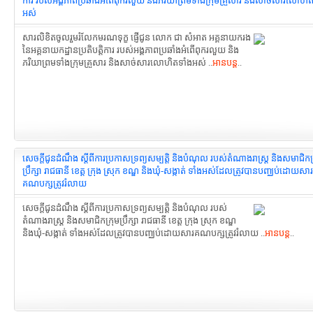
ការ របស់អង្គភាពប្រឆាំងអំពើពុករលួយ និងភរិយាព្រមទាំងក្រុមគ្រួសារ និងសាច់សារលោហិត
អស់
សារលិខិតចូលរួមរំលែកមរណទុក្ខ ផ្ញើជូន លោក ជា សំអាត អគ្គនាយករង
នៃអគ្គនាយកដ្ឋានប្រតិបត្តិការ របស់អង្គភាពប្រឆាំងអំពើពុករលួយ និង
ភរិយាព្រមទាំងក្រុមគ្រួសារ និងសាច់សារលោហិតទាំងអស់ ..
អានបន្ត
..
សេចក្តីជូនដំណឹង ស្តីពីការប្រកាសទ្រព្យសម្បត្តិ និងបំណុល របស់តំណាងរាស្ត្រ និងសមាជិកក
ប្រឹក្សា រាជធានី ខេត្ត ក្រុង ស្រុក ខណ្ឌ និងឃុំ-សង្កាត់ ទាំងអស់ដែលត្រូវបានបញ្ឈប់​ដោយសារ
គណបក្សត្រូវរំលាយ
សេចក្តីជូនដំណឹង ស្តីពីការប្រកាសទ្រព្យសម្បត្តិ និងបំណុល របស់
តំណាងរាស្ត្រ និងសមាជិកក្រុមប្រឹក្សា រាជធានី ខេត្ត ក្រុង ស្រុក ខណ្ឌ
និងឃុំ-សង្កាត់ ទាំងអស់ដែលត្រូវបានបញ្ឈប់​ដោយសារគណបក្សត្រូវរំលាយ ..
អានបន្ត
..