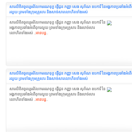
សារលិខិតចូលរួមរំលែកមរណទុក្ខ ផ្ញើជូន កញ្ញា សេង សុភ័ណ ឧបការី នៃអង្គភាពប្រឆាំងអំពើ
រលួយ ព្រមទាំងក្រុមគ្រួសារ និងសាច់សារលោហិតទាំងអស់
សារលិខិតចូលរួមរំលែកមរណទុក្ខ ផ្ញើជូន កញ្ញា សេង សុភ័ណ ឧបការី នៃ
អង្គភាពប្រឆាំងអំពើពុករលួយ ព្រមទាំងក្រុមគ្រួសារ និងសាច់សារ
លោហិតទាំងអស់ ..
អានបន្ត
..
សារលិខិតចូលរួមរំលែកមរណទុក្ខ ផ្ញើជូន កញ្ញា សេង សុភ័ណ ឧបការី នៃអង្គភាពប្រឆាំងអំពើ
រលួយ ព្រមទាំងក្រុមគ្រួសារ និងសាច់សារលោហិតទាំងអស់
សារលិខិតចូលរួមរំលែកមរណទុក្ខ ផ្ញើជូន កញ្ញា សេង សុភ័ណ ឧបការី នៃ
អង្គភាពប្រឆាំងអំពើពុករលួយ ព្រមទាំងក្រុមគ្រួសារ និងសាច់សារ
លោហិតទាំងអស់ ..
អានបន្ត
..