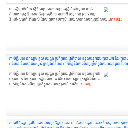
សេចក្តីជូនដំណឹង ស្តីពីការប្រកាសទ្រព្យសម្បត្តិ និងបំណុល របស់
តំណាងរាស្រ្ត និងសមាជិកក្រុមប្រឹក្សា រាជធានី ខេត្ត ក្រុង ស្រុក ខណ្ឌ
និងឃុំ-សង្កាត់ ទាំងអស់ ដែលត្រូវបានបញ្ឈប់ ដោយសារគណបក្សត្រូវរំលាយ ..
អានបន្ត
..
ការបំភ្លឺរបស់ ឯកឧត្តម ផុស សុវណ្ណ ប្រតិភូរាជរដ្ឋាភិបាល ទទួលបន្ទុកជាអគ្គនាយក នៃអគ្គនា
ព័ត៌មាន និងសោតទស្សន៍ ក្រសួងព័ត៌មាន ពាក់ព័ន្ធនឹងភាពមិនប្រក្រតី​ក្នុងការអនុវត្តតួនាទី ភារក
ការបំភ្លឺរបស់ ឯកឧត្តម ផុស សុវណ្ណ ប្រតិភូរាជរដ្ឋាភិបាល ទទួលបន្ទុកជា
អគ្គនាយក នៃអគ្គនាយកដ្ឋានព័ត៌មាន និងសោតទស្សន៍ ក្រសួងព័ត៌មាន
ពាក់ព័ន្ធនឹងភាពមិនប្រក្រតី​ក្នុងការអនុវត្តតួនាទី ភារកិច្ច ..
អានបន្ត
..
សារលិខិតចូលរួមរំលែកមរណទុក្ខ ផ្ញើជូន លោក ជា សំអាត អគ្គនាយករង នៃអគ្គនាយកដ្ឋានប្រត