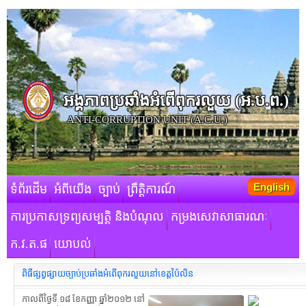
អង្គភាពប្រឆាំងអំពើពុករលួយ​ (អ.ប.ព.)
ANTI-CORRUPTION UNIT (A.C.U.)
English
ទំព័រដើម
អំពីយើង
ច្បាប់
ព្រឹត្តិការណ៍
ការប្រកាសទ្រព្យសម្បត្តិ និងបំណុល
កម្រងសេវាសាធារណៈ
ក.វ.ត.ផ
យោបល់
ពិធីផ្សព្វផ្សាយច្បាប់ប្រឆាំងអំពើពុករលួយនៅខេត្តប៉ៃលិន
កាលពីថ្ងៃទី ១៨ ខែកញ្ញា ឆ្នាំ២០១២ នៅ