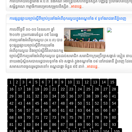
ការយោគយល់គ្នារវាង អ.ប.ព. និងគណៈអចិន្ត្រៃយ៍សហព័ន្ធនិស្សិត បញ្ញវ័ន្ត ប្រជាធិបតេយ្យកម្
សម្ព័ន្ធគណៈកម្មាធិការសម្របសម្រួលនិស្សិត ..
អានបន្ត
..
ការផ្សព្វផ្សាយច្បាប់ស្តីពីច្បាប់ប្រឆាំងអំពើពុករលួយក្នុងខណ្ឌទាំង ៩ ទូទាំងរាជធានីភ្នំពេញ
កាលពីថ្ងៃទី ១០-១១ ខែឧសភា ឆ្នាំ
២០១២ ក្រុមការងារចំនួន ០៥ នៃអង្គ
ភាពប្រឆាំងអំពើពុករលួយ (អ.ប.ព) បាន
ចុះផ្សព្វផ្សាយច្បាប់ស្តីពីការប្រឆាំង
អំពើពុករលួយ និងច្បាប់ស្តីពីវិសោធនកម្ម
ច្បាប់ស្តីពីការប្រឆាំងអំពើពុករលួយ ជូនដល់សមាជិក សមាជិកាក្រុមប្រឹក្សាសង្កាត់ ស្មៀន នា
នាយរងប៉ុស្ត៍នគរបាលរដ្ឋបាលទូទាំង ៩៦ សង្កាត់ ក្នុងខណ្ឌទាំង ០៩ នៅរាជធានី ភ្នំពេញ ដ
សមាសភាពចូលរួមដូចតទៅ៖ ខណ្ឌដង្កោ ចំនួន ៩៥ នាក់ ..
អានបន្ត
..
1
2
3
4
5
6
7
8
9
10
11
12
13
14
15
16
17
18
19
20
21
22
23
24
25
26
27
28
29
30
31
32
33
34
35
36
37
38
39
40
41
42
43
44
45
46
47
48
49
50
51
52
53
54
55
56
57
58
59
60
61
62
63
64
65
66
67
68
69
70
71
72
73
74
75
76
77
78
79
80
81
82
83
84
85
86
87
88
89
90
91
92
93
94
95
96
97
98
99
100
101
102
103
104
105