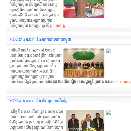
អំពើពុករលួយ និងច្បាប់វិសោធនកម្ម
ច្បាប់ស្តីពីការប្រឆាំងអំពើពុករលួយ
ក្រោមអធិបតី ភាពរបស់ ឯកឧត្តម នួន
បូផល អនុប្រធានអង្គភាពប្រឆាំង
អំពើពុករលួយ ឯកឧត្តម ស៊ូ ភិរិន្ទ ..
អានបន្ត
..
MOU រវាង អ.ប.ព. និង អង្គការតម្លាភាពកម្ពុជា
នៅថ្ងៃទី ៣១ ខែ កក្កដា ឆ្នាំ ២០១២
វេលាម៉ោង ០៨:០០នាទីព្រឹក នៅអង្គភាព
ប្រឆាំងអំពើពុករលួយ (អ.ប.ព)មានការ
ចុះហត្ថលេខាលើអនុស្សារណៈ vនៃ
ការយោគយល់គ្នារវាង អ.ប.ព. និង
អង្គការតម្លាភាពកម្ពុជា (TI) ក្រោម
អធិបតីភាពដ៏ខ្ពង់ខ្ពស់របស់
ឯកឧត្តម ឱម យ៉ិនទៀង ទេសរដ្ឋមន្រ្តី ប្រធាន អ.ប.ព.
។ ..
អានបន្ត
MOU រវាង អ.ប.ព. និង និងក្រុមមេធាវីសំរិទ្ធ
នៅថ្ងៃទី ២០ ខែ សីហា ឆ្នាំ ២០១២ វេលា
ម៉ោង ១៦:៣០នាទី នៅអង្គភាពប្រឆាំង
អំពើពុករលួយ (អ.ប.ព) មានរៀបចំពីធីចុះ
ហត្ថលេខា លើអនុស្សារណៈនៃការយោគ