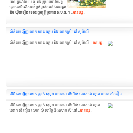
យល់គ្នារវាងអ.ប.ព. និងក្រុមមេធាវីសំរិទ្ធ
ក្រោមអធិបតីភាពដ៏ខ្ពង់ខ្ពស់របស់
ឯកឧត្តម
ឱម យ៉ិនទៀង ទេសរដ្ឋមន្រ្តី ប្រធាន អ.ប.ព.
។ ..
អានបន្ត
..
លិខិតអញ្ជើញលោក សាន ឧត្តម និងលោកស្រី នៅ សុម៉ាលី
លិខិតអញ្ជើញលោក សាន ឧត្តម និងលោកស្រី នៅ សុម៉ាលី ..
អានបន្ត
..
លិខិតអញ្ជើញលោក ប្រាក់ សុខុន លោកជា លីហ៊ាង លោក ជា សុធា លោក សំ ជឿន .....
លិខិតអញ្ជើញលោក ប្រាក់ សុខុន លោកជា លីហ៊ាង លោក ជា សុធា
លោក សំ ជឿន លោក ស៊ុំ សារិទ្ធ និងលោក លី ពៅ ..
អានបន្ត
..