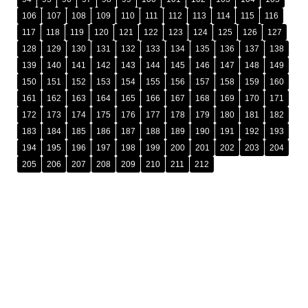
106
107
108
109
110
111
112
113
114
115
116
117
118
119
120
121
122
123
124
125
126
127
128
129
130
131
132
133
134
135
136
137
138
139
140
141
142
143
144
145
146
147
148
149
150
151
152
153
154
155
156
157
158
159
160
161
162
163
164
165
166
167
168
169
170
171
172
173
174
175
176
177
178
179
180
181
182
183
184
185
186
187
188
189
190
191
192
193
194
195
196
197
198
199
200
201
202
203
204
205
206
207
208
209
210
211
212
រក្សាសិទ្ធិ © ២០២៥ ដោយ
អង្គភាពប្រឆាំងអំពើពុករលួយ​ (អ.ប.ព.)