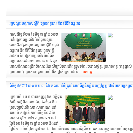
វគ្គបណ្តុះបណ្តាលស្តីពី ច្បាប់ពន្ធដារ និងនីតិវិធីពន្ធដារ
កាលពីថ្ងៃទី២៩ ខែមិថុនា ឆ្នាំ២០១២
នៅអង្គភាពប្រឆាំងអំពើពុករលួយ
មានបើកវគ្គបណ្តុះបណ្តាលស្តីពី ច្បាប់
ពន្ធដារ និងនីតិវិធីពន្ធដារ ជូនមន្ត្រី
រាជការ នៃអង្គភាពប្រឆាំងអំពើពុក
រលួយសរុបចំនួន១០០នាក់ នាក់ ក្នុង
គោលបំណងពង្រីកចំណេះដឹងលើច្បាប់សារពើពន្ធរួមទាំង រចនាសម្ព័ន្ធ, ប្រភេទពន្ធ (ពន្ធផ្ទាល់ 
ប្រយោល), ប្រភេទពន្ធសម្រាប់ថវិកាថ្នាក់ក្រោមជាតិ, ..
អានបន្ត
..
ពិធីចុះMOU រវាង អ.ប.ព. និង គណៈអចិន្រ្តៃយ៍សហព័ន្ធនិស្សិត បញ្ញវ័ន្ត ប្រជាធិបតេយ្យកម្ពុជា 
ក្រោយពីអ.ប.ព.បានចេញនូវសេចក្តីជូន
ដំណឹងស្តីពីការលុបបំបាត់កម្រៃ មិន
ស្របច្បាប់លើសេវា សាធារណៈនៅ
តាមឃុំ-សង្កាត់ កាលពីថ្ងៃទី០៨ ខែ
ឧសភា ឆ្នាំ២០១២ កន្លងមក ។ នៅ
ថ្ងៃទី១៦ ខែមិថុនា ឆ្នាំ២០១២ និងនៅ
ថ្ងៃទី២៣ ខែមិថុនា ឆ្នាំ២០១២ វេលាម៉ោង០៨:៣០នាទីព្រឹក មានការចុះហត្ថលេខាលើអនុស្