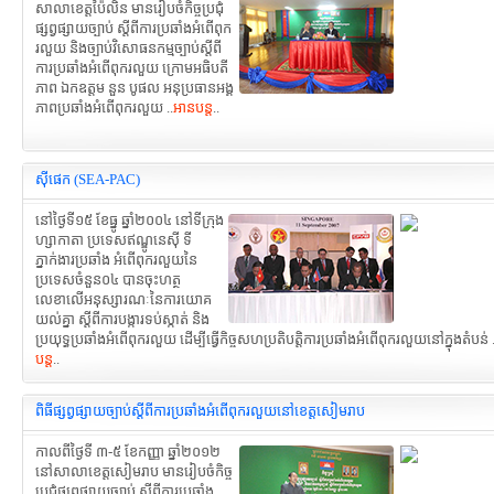
សាលាខេត្តប៉ៃលិន មានរៀបចំកិច្ចប្រជុំ
ផ្សព្វផ្សាយច្បាប់ ស្តីពីការប្រឆាំងអំពើពុក
រលួយ និងច្បាប់វិសោធនកម្មច្បាប់ស្តីពី
ការប្រឆាំងអំពើពុករលួយ ក្រោមអធិបតី
ភាព ឯកឧត្តម នួន បូផល អនុប្រធានអង្គ
ភាពប្រឆាំងអំពើពុករលួយ ..
អានបន្ត
..
ស៊ីផេក (SEA-PAC)
នៅថ្ងៃទី១៥ ខែធ្នូ ឆ្នាំ២០០៤ នៅទីក្រុង
ហ្សាកាតា ប្រទេសឥណ្ឌូនេស៊ី ទី
ភ្នាក់ងារប្រឆាំង អំពើពុករលួយនៃ
ប្រទេសចំនួន០៤ បានចុះហត្ថ
លេខាលើអនុស្សារណៈនៃការយោគ
យល់គ្នា ស្តីពីការបង្ការទប់ស្កាត់ និង
ប្រយុទ្ធប្រឆាំងអំពើពុករលួយ ដើម្បីធ្វើកិច្ចសហប្រតិបត្តិការប្រឆាំងអំពើពុករលួយនៅក្នុងតំបន់ .
បន្ត
..
ពិធីផ្សព្វផ្សាយច្បាប់ស្តីពីការប្រឆាំងអំពើពុករលួយនៅខេត្តសៀមរាប
កាលពីថ្ងៃទី ៣-៥ ខែកញ្ញា ឆ្នាំ២០១២
នៅសាលាខេត្តសៀមរាប មានរៀបចំកិច្ច
ប្រជុំផ្សព្វផ្សាយច្បាប់ ស្តីពីការប្រឆាំង