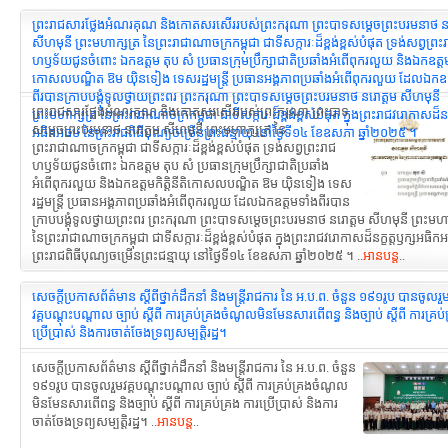
ព្រះរាជសារថ្លែងអំណរគុណ និងកោតសរសើររបស់ព្រះករុណា ព្រះបាទសម្ដេចព្រះបរមនាថ ន
សីហមុនី ព្រះមហាក្សត្រ នៃព្រះរាជាណាចក្រកម្ពុជា ជាទីសក្ការៈដ៏ខ្ពង់ខ្ពស់បំផុត ទ្រង់សព្វព្រះ
ហឫទ័យជូនចំពោះ ឯកឧត្តម តុប សំ ប្រធានក្រុមប្រឹក្សាជាតិប្រឆាំងអំពើពុករលួយ និងឯកឧត្តមកិ
កោសលបណ្ឌិត ឱម យ៉ិនទៀង ទេសរដ្ឋមន្រ្ដី ប្រធានអង្គភាពប្រឆាំងអំពើពុករលួយ ដែលឯកឧត
ពីរបានក្រាបបង្គុំទូលថ្វាយព្រះពរ ព្រះករុណា ព្រះបាទសម្ដេចព្រះបរមនាថ នរោត្តម សីហមុនី
ព្រះរាជសារថ្លែងអំណរគុណ និងកោតសរសើររបស់ព្រះករុណា ព្រះបាទ
ព្រះមហាក្សត្រ នៃព្រះរាជាណាចក្រកម្ពុជា ជាទីសក្ការៈដ៏ខ្ពង់ខ្ពស់បំផុត ក្នុងព្រះរាជវរោកាសដ៏នក្
សម្ដេចព្រះបរមនាថ នរោត្តម សីហមុនី ព្រះមហាក្សត្រ នៃ
អធិកអធម នៃព្រះរាជពិធីបុណ្យចម្រើនព្រះជន្មាយុ នៅថ្ងៃទី១៤ ខែឧសភា ឆ្នាំ២០២៥ ។
ព្រះរាជាណាចក្រកម្ពុជា ជាទីសក្ការៈដ៏ខ្ពង់ខ្ពស់បំផុត ទ្រង់សព្វព្រះរាជ
ហឫទ័យជូនចំពោះ ឯកឧត្តម តុប សំ ប្រធានក្រុមប្រឹក្សាជាតិប្រឆាំង
អំពើពុករលួយ និងឯកឧត្តមកិតិ្ដនីតិកោសលបណ្ឌិត ឱម យ៉ិនទៀង ទេស
រដ្ឋមន្រ្ដី ប្រធានអង្គភាពប្រឆាំងអំពើពុករលួយ ដែលឯកឧត្តមទាំងពីរបាន
ក្រាបបង្គុំទូលថ្វាយព្រះពរ ព្រះករុណា ព្រះបាទសម្ដេចព្រះបរមនាថ នរោត្តម សីហមុនី ព្រះមហា
នៃព្រះរាជាណាចក្រកម្ពុជា ជាទីសក្ការៈដ៏ខ្ពង់ខ្ពស់បំផុត ក្នុងព្រះរាជវរោកាសដ៏នក្ខត្តឫក្សអធិ
ព្រះរាជពិធីបុណ្យចម្រើនព្រះជន្មាយុ នៅថ្ងៃទី១៤ ខែឧសភា ឆ្នាំ២០២៥ ។ ..
អានបន្ត
..
សេចក្តីប្រកាសព័ត៌មាន ស្តីពីថ្នាក់ដឹកនាំ និងមន្ត្រីរាជការ នៃ អ.ប.ព. ចំនួន ១៩១រូប បានចូលរួ
វគ្គបណ្តុះបណ្តាល ច្បាប់ ស្តីពី ការគ្រប់គ្រងចំណូលមិនមែនសារពើពន្ធ និងច្បាប់ ស្តីពី ការគ្រប់
ប្រើប្រាស់ និងការចាត់ចែងទ្រព្យសម្បត្តិរដ្ឋ។
សេចក្តីប្រកាសព័ត៌មាន ស្តីពីថ្នាក់ដឹកនាំ និងមន្ត្រីរាជការ នៃ អ.ប.ព. ចំនួន
១៩១រូប បានចូលរួមវគ្គបណ្តុះបណ្តាល ច្បាប់ ស្តីពី ការគ្រប់គ្រងចំណូល
មិនមែនសារពើពន្ធ និងច្បាប់ ស្តីពី ការគ្រប់គ្រង ការប្រើប្រាស់ និងការ
ចាត់ចែងទ្រព្យសម្បត្តិរដ្ឋ។ ..
អានបន្ត
..