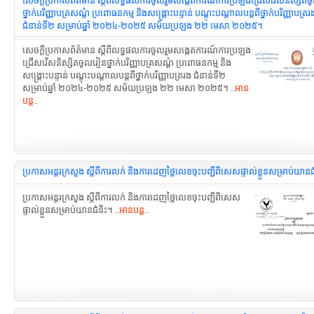
សេចក្តីប្រកាសព័ត៌មាន ស្តីពីលទ្ធផលការចូលរួមសង្កេតការណ៍ការប្រឡងជ្រើសរើសនិស្សិត
ថ្នាក់បរិញ្ញាបត្រសណ្តំ ប្រពោធនកម្ម និងសង្គ្រោះបន្ទាន់ បណ្តុះបណ្តាលបន្តពីថ្នាក់បរិញ្ញាបត្ររ
ជំនាន់ទី២ សម្រាប់ឆ្នាំ ២០២៤-២០២៥ សម័យប្រឡង ២២ មេសា ២០២៥។
សេចក្តីប្រកាសព័ត៌មាន ស្តីពីលទ្ធផលការចូលរួមសង្កេតការណ៍ការប្រឡង
ជ្រើសរើសនិស្សិតចូលរៀនថ្នាក់បរិញ្ញាបត្រសណ្តំ ប្រពោធនកម្ម និង
សង្គ្រោះបន្ទាន់ បណ្តុះបណ្តាលបន្តពីថ្នាក់បរិញ្ញាបត្ររង ជំនាន់ទី២
សម្រាប់ឆ្នាំ ២០២៤-២០២៥ សម័យប្រឡង ២២ មេសា ២០២៥។ ..
អាន
បន្ត
..
ប្រកាសអន្តរក្រសួង ស្តីពីការលក់ និងការដេញថ្លៃលេខចុះបញ្ជីពិសេសផ្ទាល់ខ្លួនសម្រាប់យានជ
ប្រកាសអន្តរក្រសួង ស្តីពីការលក់ និងការដេញថ្លៃលេខចុះបញ្ជីពិសេស
ផ្ទាល់ខ្លួនសម្រាប់យានជំនិះ។ ..
អានបន្ត
..