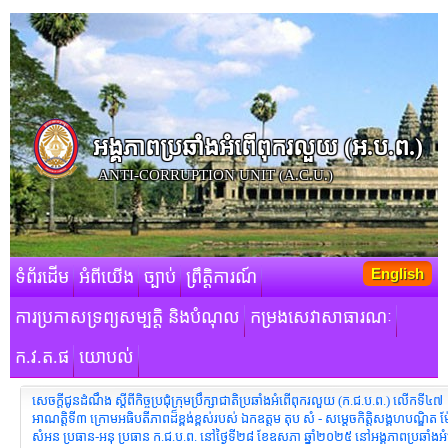
អង្គភាពប្រឆាំងអំពើពុករលួយ​ (អ.ប.ព.)
ANTI-CORRUPTION UNIT (A.C.U.)
English
ទំព័រដើម
អំពីយើង
ច្បាប់
ព្រឹត្តិការណ៍
ការប្រកាសទ្រព្យសម្បត្តិ និងបំណុល
កម្រងសេវាសាធារណៈ
ក.វ.ត.ផ
យោបល់
សេចក្តីជូនដំណឹង ស្ដីពីកិច្ចប្រជុំក្រុមប្រឹក្សាជាតិប្រឆាំងអំពើពុករលួយ (ក.ជ.ប.ព.) លើកទី៤៧
អាណត្តិទី៣ ក្រោមអធិបតីភាពដ៏ខ្ពង់ខ្ពស់របស់ ឯកឧត្តម តុប សំ - សម្តេចកិត្តិសង្គហបណ្ឌិត ម
សំអន ប្រធាន-អនុ ប្រធាន ក.ជ.ប.ព. នៅថ្ងៃទី២៨ ខែឧសភា ឆ្នាំ២០២៥ នៅអង្គភាពប្រឆាំងអ