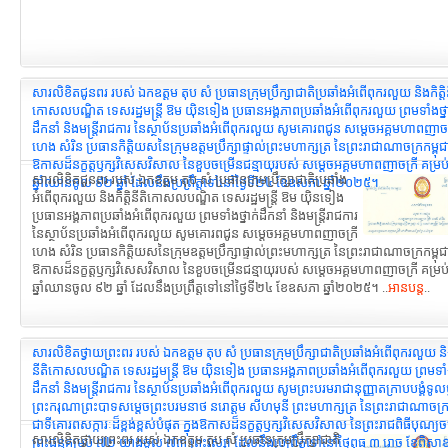
សារលិខិតជូនពរ របស់ ឯកឧត្តម តុប សំ ប្រធានក្រុមប្រឹក្សាជាតិប្រឆាំងអំពើពុករលួយ និងកិត្តិន
កោសលបណ្ឌិត ទេសរដ្ឋមន្ដ្រី ឱម យ៉ិនទៀង ប្រធានអង្គភាពប្រឆាំងអំពើពុករលួយ ព្រមទាំងថ្ន
ដឹកនាំ និងមន្ត្រីរាជការ នៃស្ថាប័នប្រឆាំងអំពើពុករលួយ សូមគោរពជូន សម្តេចអគ្គមហាពញាចក
ហេង សំរិន ប្រធានកិត្តិយសនៃក្រុមឧត្តមប្រឹក្សាផ្ទាល់ព្រះមហាក្សត្រ នៃព្រះរាជាណាចក្រកម្ពុជា 
ឱកាសដ៏នក្ខត្តឫក្សវិសេសវិសាល នៃខួបចម្រើនជន្មាយុរបស់ សម្តេចអគ្គមហាពញាចក្រី គម្រប
សារលិខិតជូនពរ របស់ ឯកឧត្តម តុប សំ ប្រធានក្រុមប្រឹក្សាជាតិប្រឆាំង
ឆ្នាំឈានចូល ៩២ ឆ្នាំ ដែលនឹងប្រព្រឹត្តទៅនៅថ្ងៃទី២៤ ខែឧសភា ឆ្នាំ២០២៥។
អំពើពុករលួយ និងកិត្តិនីតិកោសលបណ្ឌិត ទេសរដ្ឋមន្ដ្រី ឱម យ៉ិនទៀង
ប្រធានអង្គភាពប្រឆាំងអំពើពុករលួយ ព្រមទាំងថ្នាក់ដឹកនាំ និងមន្ត្រីរាជការ
នៃស្ថាប័នប្រឆាំងអំពើពុករលួយ សូមគោរពជូន សម្តេចអគ្គមហាពញាចក្រី
ហេង សំរិន ប្រធានកិត្តិយសនៃក្រុមឧត្តមប្រឹក្សាផ្ទាល់ព្រះមហាក្សត្រ នៃព្រះរាជាណាចក្រកម្ពុជា 
ឱកាសដ៏នក្ខត្តឫក្សវិសេសវិសាល នៃខួបចម្រើនជន្មាយុរបស់ សម្តេចអគ្គមហាពញាចក្រី គម្រប
ឆ្នាំឈានចូល ៩២ ឆ្នាំ ដែលនឹងប្រព្រឹត្តទៅនៅថ្ងៃទី២៤ ខែឧសភា ឆ្នាំ២០២៥។ ..
អានបន្ត
..
សារលិខិតថ្វាយព្រះពរ របស់ ឯកឧត្តម តុប សំ ប្រធានក្រុមប្រឹក្សាជាតិប្រឆាំងអំពើពុករលួយ និងក
នីតិកោសលបណ្ឌិត ទេសរដ្ឋមន្ដ្រី ឱម យ៉ិនទៀង ប្រធានអង្គភាពប្រឆាំងអំពើពុករលួយ ព្រមទាំង
ដឹកនាំ និងមន្ត្រីរាជការ នៃស្ថាប័នប្រឆាំងអំពើពុករលួយ សូមព្រះបរមរាជានុញ្ញាតក្រាបបង្គំទូល
ព្រះករុណាព្រះបាទសម្តេចព្រះបរមនាថ នរោត្តម សីហមុនី ព្រះមហាក្សត្រ នៃព្រះរាជាណាចក្រក
ជាទីគោរពសក្ការៈដ៏ខ្ពង់ខ្ពស់បំផុត ក្នុងឱកាសដ៏នក្ខត្តឫក្សវិសេសវិសាល នៃព្រះរាជពិធីបុណ្យច
សារលិខិតថ្វាយព្រះពរ របស់ ឯកឧត្តម តុប សំ ប្រធានក្រុមប្រឹក្សាជាតិ
ព្រះជន្មគម្រប់ ៧២ យាងចូល ៧៣ ព្រះវស្សា ដែលនឹងប្រព្រឹត្តទៅនៅថ្ងៃពុធ ៣ រោច ខែពិសាខ ឆ