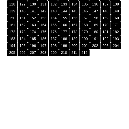
128
129
130
131
132
133
134
135
136
137
138
139
140
141
142
143
144
145
146
147
148
149
150
151
152
153
154
155
156
157
158
159
160
161
162
163
164
165
166
167
168
169
170
171
172
173
174
175
176
177
178
179
180
181
182
183
184
185
186
187
188
189
190
191
192
193
194
195
196
197
198
199
200
201
202
203
204
205
206
207
208
209
210
211
212
រក្សាសិទ្ធិ © ២០២៥ ដោយ
អង្គភាពប្រឆាំងអំពើពុករលួយ​ (អ.ប.ព.)