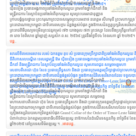
ប្រឆាំងអំពើពុករលួយ និងកិត្តិនីតិកោសលបណ្ឌិត ទេសរដ្ឋមន្ដ្រី ឱម
ម្សាញ់ សប្តស័ក ព.ស. ២៥៦៩ ត្រូវនឹងថ្ងៃទី១៤ ខែឧសភា ឆ្នាំ ២០២៥។
យ៉ិនទៀង ប្រធានអង្គភាពប្រឆាំងអំពើពុករលួយ ព្រមទាំងថ្នាក់ដឹកនាំ និង
មន្ត្រីរាជការ នៃស្ថាប័នប្រឆាំងអំពើពុករលួយ សូមព្រះបរមរាជានុញ្ញាត
ក្រាបបង្គំទូលថ្វាយ ព្រះករុណាព្រះបាទសម្តេចព្រះបរមនាថ នរោត្តម សីហមុនី ព្រះមហាក្សត្រ
ព្រះរាជាណាចក្រកម្ពុជា ជាទីគោរពសក្ការៈដ៏ខ្ពង់ខ្ពស់បំផុត ក្នុងឱកាសដ៏នក្ខត្តឫក្សវិសេសវិស
ព្រះរាជពិធីបុណ្យចម្រើនព្រះជន្មគម្រប់ ៧២ យាងចូល ៧៣ ព្រះវស្សា ដែលនឹងប្រព្រឹត្តទៅនៅថ
៣ រោច ខែពិសាខ ឆ្នាំម្សាញ់ សប្តស័ក ព.ស. ២៥៦៩ ត្រូវនឹងថ្ងៃទី១៤ ខែឧសភា ឆ្នាំ ២០២៥។ 
បន្ត
..
សារលិខិតអបអរសាទរ របស់ ឯកឧត្តម តុប សំ ប្រធានក្រុមប្រឹក្សាជាតិប្រឆាំងអំពើពុករលួយ និង
នីតិកោសលបណ្ឌិត ទេសរដ្ឋមន្ដ្រី ឱម យ៉ិនទៀង ប្រធានអង្គភាពប្រឆាំងអំពើពុករលួយ ព្រមទាំង
ដឹកនាំ និងមន្ត្រីរាជការ នៃស្ថាប័នប្រឆាំងអំពើពុករលួយ សូមគោរពជូន សម្តេចអគ្គមហា
សេនាបតីតេជោ ហ៊ុន សែន ប្រធានព្រឹទ្ធសភា និងជា ប្រធានក្រុមឧត្តមប្រឹក្សាផ្ទាល់ព្រះមហាក្ស
ព្រះរាជាណាចក្រកម្ពុជា ជាទីគោរពដ៏ខ្ពង់ខ្ពស់បំផុត ក្នុងឱកាសដ៏វិសេសវិសាលដែល ទទួលប
សារលិខិតអបអរសាទរ របស់ ឯកឧត្តម តុប សំ ប្រធានក្រុមប្រឹក្សាជាតិ
ឥស្សរិយយសកម្រិតខ្ពស់បំផុត Grand Collar of the Order of Timor-Leste ដែលត្រូវបាន
ប្រឆាំងអំពើពុករលួយ និងកិត្តិនីតិកោសលបណ្ឌិត ទេសរដ្ឋមន្ដ្រី ឱម
ដោយ ឯកឧត្តមប្រធានាធិបតីទីម័រឡេស្តេ នាឱកាសនៃដំណើរទស្សនកិច្ច នាថ្ងៃទី៩ ខែឧសភា
យ៉ិនទៀង ប្រធានអង្គភាពប្រឆាំងអំពើពុករលួយ ព្រមទាំងថ្នាក់ដឹកនាំ និង
ឆ្នាំ២០២៥ នៅប្រទេសទីម័រឡេស្តេ ។
មន្ត្រីរាជការ នៃស្ថាប័នប្រឆាំងអំពើពុករលួយ សូមគោរពជូន សម្តេចអគ្គ
មហាសេនាបតីតេជោ ហ៊ុន សែន ប្រធានព្រឹទ្ធសភា និងជា ប្រធានក្រុមឧត្តមប្រឹក្សាផ្ទាល់ព្រះម
នៃព្រះរាជាណាចក្រកម្ពុជា ជាទីគោរពដ៏ខ្ពង់ខ្ពស់បំផុត ក្នុងឱកាសដ៏វិសេសវិសាលដែល ទទួ
គ្រឿងឥស្សរិយយសកម្រិតខ្ពស់បំផុត Grand Collar of the Order of Timor-Leste ដែលត
បំពាក់ដោយ ឯកឧត្តមប្រធានាធិបតីទីម័រឡេស្តេ នាឱកាសនៃដំណើរទស្សនកិច្ច នាថ្ងៃទី៩ ខ
ឆ្នាំ២០២៥ នៅប្រទេសទីម័រឡេស្តេ ។ ..
អានបន្ត
..