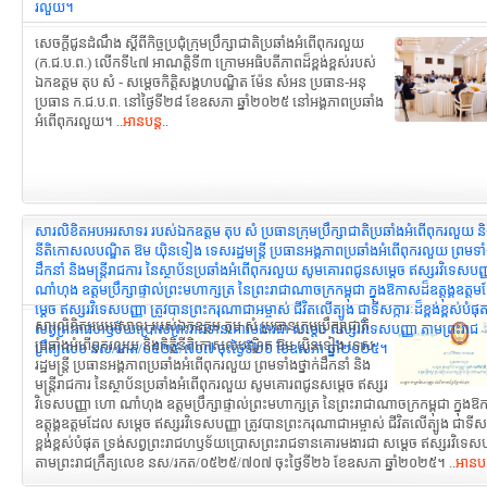
រលួយ។
សេចក្តីជូនដំណឹង ស្ដីពីកិច្ចប្រជុំក្រុមប្រឹក្សាជាតិប្រឆាំងអំពើពុករលួយ
(ក.ជ.ប.ព.) លើកទី៤៧ អាណត្តិទី៣ ក្រោមអធិបតីភាពដ៏ខ្ពង់ខ្ពស់របស់
ឯកឧត្តម តុប សំ - សម្តេចកិត្តិសង្គហបណ្ឌិត ម៉ែន សំអន ប្រធាន-អនុ
ប្រធាន ក.ជ.ប.ព. នៅថ្ងៃទី២៨ ខែឧសភា ឆ្នាំ២០២៥ នៅអង្គភាពប្រឆាំង
អំពើពុករលួយ។ ..
អានបន្ត
..
សារលិខិតអបអរសាទរ របស់ឯកឧត្តម តុប សំ ប្រធានក្រុមប្រឹក្សាជាតិប្រឆាំងអំពើពុករលួយ និងក
នីតិកោសលបណ្ឌិត ឱម យ៉ិនទៀង ទេសរដ្ឋមន្រ្ដី ប្រធានអង្គភាពប្រឆាំងអំពើពុករលួយ ព្រមទាំង
ដឹកនាំ និងមន្ត្រីរាជការ នៃស្ថាប័នប្រឆាំងអំពើពុករលួយ សូមគោរពជូនសម្តេច ឥស្សរវិទេសប
ណាំហុង ឧត្តមប្រឹក្សាផ្ទាល់ព្រះមហាក្សត្រ នៃព្រះរាជាណាចក្រកម្ពុជា ក្នុងឱកាសដ៏ឧត្តុង្គឧត
ម្តេច ឥស្សរវិទេសបញ្ញា ត្រូវបានព្រះករុណាជាអម្ចាស់ ជីវិតលើត្បូង ជាទីសក្ការៈដ៏ខ្ពង់ខ្ពស់បំផុត
សារលិខិតអបអរសាទរ របស់ឯកឧត្តម តុប សំ ប្រធានក្រុមប្រឹក្សាជាតិ
សព្វព្រះរាជហឫទ័យប្រោសព្រះរាជទានគោរមងារជា សម្តេច ឥស្សរវិទេសបញ្ញា តាមព្រះរាជ
ប្រឆាំងអំពើពុករលួយ និងកិតិ្ដនីតិកោសលបណ្ឌិត ឱម យ៉ិនទៀង ទេស
ក្រឹត្យលេខ នស/រកត/០៥២៥/៧០៧ ចុះថ្ងៃទី២៦ ខែឧសភា ឆ្នាំ២០២៥។
រដ្ឋមន្រ្ដី ប្រធានអង្គភាពប្រឆាំងអំពើពុករលួយ ព្រមទាំងថ្នាក់ដឹកនាំ និង
មន្ត្រីរាជការ នៃស្ថាប័នប្រឆាំងអំពើពុករលួយ សូមគោរពជូនសម្តេច ឥស្សរ
វិទេសបញ្ញា ហោ ណាំហុង ឧត្តមប្រឹក្សាផ្ទាល់ព្រះមហាក្សត្រ នៃព្រះរាជាណាចក្រកម្ពុជា ក្នុង
ឧត្តុង្គឧត្តមដែល សម្តេច ឥស្សរវិទេសបញ្ញា ត្រូវបានព្រះករុណាជាអម្ចាស់ ជីវិតលើត្បូង ជាទីសក្
ខ្ពង់ខ្ពស់បំផុត ទ្រង់សព្វព្រះរាជហឫទ័យប្រោសព្រះរាជទានគោរមងារជា សម្តេច ឥស្សរវិទេសប
តាមព្រះរាជក្រឹត្យលេខ នស/រកត/០៥២៥/៧០៧ ចុះថ្ងៃទី២៦ ខែឧសភា ឆ្នាំ២០២៥។ ..
អានបន