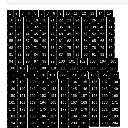
1
2
3
4
5
6
7
8
9
10
11
12
13
14
15
16
17
18
19
20
21
22
23
24
25
26
27
28
29
30
31
32
33
34
35
36
37
38
39
40
41
42
43
44
45
46
47
48
49
50
51
52
53
54
55
56
57
58
59
60
61
62
63
64
65
66
67
68
69
70
71
72
73
74
75
76
77
78
79
80
81
82
83
84
85
86
87
88
89
90
91
92
93
94
95
96
97
98
99
100
101
102
103
104
105
106
107
108
109
110
111
112
113
114
115
116
117
118
119
120
121
122
123
124
125
126
127
128
129
130
131
132
133
134
135
136
137
138
139
140
141
142
143
144
145
146
147
148
149
150
151
152
153
154
155
156
157
158
159
160
161
162
163
164
165
166
167
168
169
170
171
172
173
174
175
176
177
178
179
180
181
182
183
184
185
186
187
188
189
190
191
192
193
194
195
196
197
198
199
200
201
202
203
204