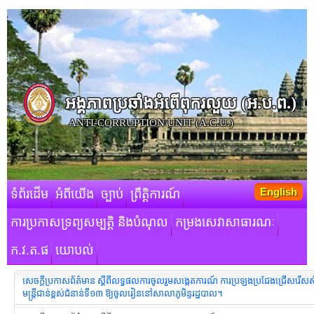
អង្គភាពប្រឆាំងអំពើពុករលួយ​ (អ.ប.ព.)
ANTI-CORRUPTION UNIT (A.C.U.)
English
ទំព័រដើម
អំពីយើង
ច្បាប់
ព្រឹត្តិការណ៍
ការប្រកាសទ្រព្យសម្បត្តិ និងបំណុល
កម្រងសេវាសាធារណៈ
ក.វ.ត.ផ
យោបល់
សេចក្តីប្រកាសព័ត៌មាន ស្តីពីលទ្ធផលការចូលរួមសង្កេតការណ៍ ការប្រឡងប្រជែងជ្រើសរើសស
មន្ត្រីជាន់ខ្ពស់ជំនាន់ទី១៣ ឱ្យចូលរៀននៅសាលាភូមិន្ទរដ្ឋបាល។