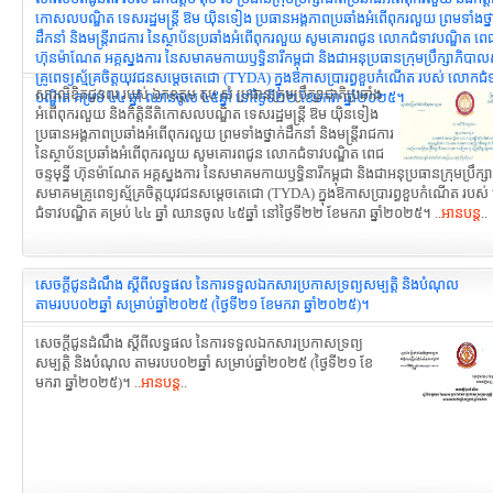
កោសលបណ្ឌិត ទេសរដ្ឋមន្ដ្រី ឱម យ៉ិនទៀង ប្រធានអង្គភាពប្រឆាំងអំពើពុករលួយ ព្រមទាំងថ្ន
ដឹកនាំ និងមន្ត្រីរាជការ នៃស្ថាប័នប្រឆាំងអំពើពុករលួយ សូមគោរពជូន លោកជំទាវបណ្ឌិត ពេជ ចន
ហ៊ុនម៉ាណែត អគ្គស្នងការ នៃសមាគមកាយឫទ្ធិនារីកម្ពុជា និងជាអនុប្រធានក្រុមប្រឹក្សាភិ
គ្រូពេទ្យស្ម័គ្រចិត្តយុវជនសម្តេចតេជោ (TYDA) ក្នុងឱកាសប្រារព្ធខួបកំណើត របស់ លោកជំ
សារលិខិតជូនពរ របស់ ឯកឧត្តម តុប សំ ប្រធានក្រុមប្រឹក្សាជាតិប្រឆាំង
បណ្ឌិត គម្រប់ ៤៤ ឆ្នាំ ឈានចូល ៤៥ឆ្នាំ នៅថ្ងៃទី២២ ខែមករា ឆ្នាំ២០២៥។
អំពើពុករលួយ និងកិត្តិនីតិកោសលបណ្ឌិត ទេសរដ្ឋមន្ដ្រី ឱម យ៉ិនទៀង
ប្រធានអង្គភាពប្រឆាំងអំពើពុករលួយ ព្រមទាំងថ្នាក់ដឹកនាំ និងមន្ត្រីរាជការ
នៃស្ថាប័នប្រឆាំងអំពើពុករលួយ សូមគោរពជូន លោកជំទាវបណ្ឌិត ពេជ
ចន្ទមុន្នី ហ៊ុនម៉ាណែត អគ្គស្នងការ នៃសមាគមកាយឫទ្ធិនារីកម្ពុជា និងជាអនុប្រធានក្រុមប្រឹក្
សមាគមគ្រូពេទ្យស្ម័គ្រចិត្តយុវជនសម្តេចតេជោ (TYDA) ក្នុងឱកាសប្រារព្ធខួបកំណើត រប
ជំទាវបណ្ឌិត គម្រប់ ៤៤ ឆ្នាំ ឈានចូល ៤៥ឆ្នាំ នៅថ្ងៃទី២២ ខែមករា ឆ្នាំ២០២៥។ ..
អានបន្ត
..
សេចក្តីជូនដំណឹង ស្តីពីលទ្ធផល នៃការទទួលឯកសារប្រកាសទ្រព្យសម្បត្តិ និងបំណុល
តាមរបប០២ឆ្នាំ សម្រាប់ឆ្នាំ២០២៥ (ថ្ងៃទី២១ ខែមករា ឆ្នាំ២០២៥)។
សេចក្តីជូនដំណឹង ស្តីពីលទ្ធផល នៃការទទួលឯកសារប្រកាសទ្រព្យ
សម្បត្តិ និងបំណុល តាមរបប០២ឆ្នាំ សម្រាប់ឆ្នាំ២០២៥ (ថ្ងៃទី២១ ខែ
មករា ឆ្នាំ២០២៥)។ ..
អានបន្ត
..