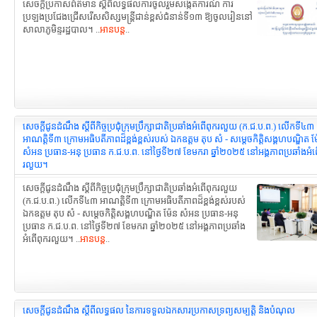
សេចក្តីប្រកាសព័ត៌មាន ស្តីពីលទ្ធផលការចូលរួមសង្កេតការណ៍ ការ
ប្រឡងប្រជែងជ្រើសរើសសិស្សមន្ត្រីជាន់ខ្ពស់ជំនាន់ទី១៣ ឱ្យចូលរៀននៅ
សាលាភូមិន្ទរដ្ឋបាល។ ..
អានបន្ត
..
សេចក្តីជូនដំណឹង ស្ដីពីកិច្ចប្រជុំក្រុមប្រឹក្សាជាតិប្រឆាំងអំពើពុករលួយ (ក.ជ.ប.ព.) លើកទី៤៣
អាណត្តិទី៣ ក្រោមអធិបតីភាពដ៏ខ្ពង់ខ្ពស់របស់ ឯកឧត្តម តុប សំ - សម្តេចកិត្តិសង្គហបណ្ឌិត ម
សំអន ប្រធាន-អនុ ប្រធាន ក.ជ.ប.ព. នៅថ្ងៃទី២៧ ខែមករា ឆ្នាំ២០២៥ នៅអង្គភាពប្រឆាំងអំព
រលួយ។
សេចក្តីជូនដំណឹង ស្ដីពីកិច្ចប្រជុំក្រុមប្រឹក្សាជាតិប្រឆាំងអំពើពុករលួយ
(ក.ជ.ប.ព.) លើកទី៤៣ អាណត្តិទី៣ ក្រោមអធិបតីភាពដ៏ខ្ពង់ខ្ពស់របស់
ឯកឧត្តម តុប សំ - សម្តេចកិត្តិសង្គហបណ្ឌិត ម៉ែន សំអន ប្រធាន-អនុ
ប្រធាន ក.ជ.ប.ព. នៅថ្ងៃទី២៧ ខែមករា ឆ្នាំ២០២៥ នៅអង្គភាពប្រឆាំង
អំពើពុករលួយ។ ..
អានបន្ត
..
សេចក្តីជូនដំណឹង ស្តីពីលទ្ធផល នៃការទទួលឯកសារប្រកាសទ្រព្យសម្បត្តិ និងបំណុល