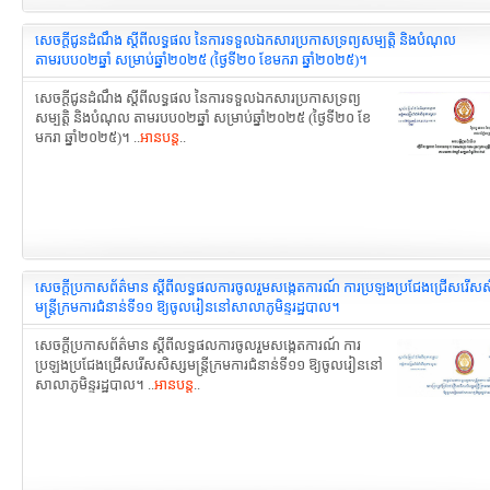
សេចក្តីជូនដំណឹង ស្តីពីលទ្ធផល នៃការទទួលឯកសារប្រកាសទ្រព្យសម្បត្តិ និងបំណុល
តាមរបប០២ឆ្នាំ សម្រាប់ឆ្នាំ២០២៥ (ថ្ងៃទី២០ ខែមករា ឆ្នាំ២០២៥)។
សេចក្តីជូនដំណឹង ស្តីពីលទ្ធផល នៃការទទួលឯកសារប្រកាសទ្រព្យ
សម្បត្តិ និងបំណុល តាមរបប០២ឆ្នាំ សម្រាប់ឆ្នាំ២០២៥ (ថ្ងៃទី២០ ខែ
មករា ឆ្នាំ២០២៥)។ ..
អានបន្ត
..
សេចក្តីប្រកាសព័ត៌មាន ស្ដីពីលទ្ធផលការចូលរួមសង្កេតការណ៍ ការប្រឡងប្រជែងជ្រើសរើសស
មន្ត្រីក្រមការជំនាន់ទី១១ ឱ្យចូលរៀននៅសាលាភូមិន្ទរដ្ឋបាល។
សេចក្តីប្រកាសព័ត៌មាន ស្ដីពីលទ្ធផលការចូលរួមសង្កេតការណ៍ ការ
ប្រឡងប្រជែងជ្រើសរើសសិស្សមន្ត្រីក្រមការជំនាន់ទី១១ ឱ្យចូលរៀននៅ
សាលាភូមិន្ទរដ្ឋបាល។ ..
អានបន្ត
..