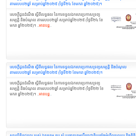
តាមរបប០២ឆ្នាំ សម្រាប់ឆ្នាំ២០២៥ (ថ្ងៃទី២៤ ខែមករា ឆ្នាំ២០២៥)។
សេចក្តីជូនដំណឹង ស្តីពីលទ្ធផល នៃការទទួលឯកសារប្រកាសទ្រព្យ
សម្បត្តិ និងបំណុល តាមរបប០២ឆ្នាំ សម្រាប់ឆ្នាំ២០២៥ (ថ្ងៃទី២៤ ខែ
មករា ឆ្នាំ២០២៥)។ ..
អានបន្ត
..
សេចក្តីជូនដំណឹង ស្តីពីលទ្ធផល នៃការទទួលឯកសារប្រកាសទ្រព្យសម្បត្តិ និងបំណុល
តាមរបប០២ឆ្នាំ សម្រាប់ឆ្នាំ២០២៥ (ថ្ងៃទី២២ ខែមករា ឆ្នាំ២០២៥)។
សេចក្តីជូនដំណឹង ស្តីពីលទ្ធផល នៃការទទួលឯកសារប្រកាសទ្រព្យ
សម្បត្តិ និងបំណុល តាមរបប០២ឆ្នាំ សម្រាប់ឆ្នាំ២០២៥ (ថ្ងៃទី២២ ខែ
មករា ឆ្នាំ២០២៥)។ ..
អានបន្ត
..
សារលិខិតជូនពរ របស់ ឯកឧត្តម តុប សំ ប្រធានក្រុមប្រឹក្សាជាតិប្រឆាំងអំពើពុករលួយ និងកិត្តិន