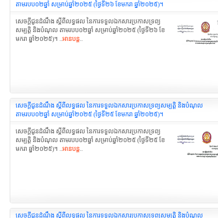
តាមរបប០២ឆ្នាំ សម្រាប់ឆ្នាំ២០២៥ (ថ្ងៃទី២៦ ខែមករា ឆ្នាំ២០២៥)។
សេចក្តីជូនដំណឹង ស្តីពីលទ្ធផល នៃការទទួលឯកសារប្រកាសទ្រព្យ
សម្បត្តិ និងបំណុល តាមរបប០២ឆ្នាំ សម្រាប់ឆ្នាំ២០២៥ (ថ្ងៃទី២៦ ខែ
មករា ឆ្នាំ២០២៥)។ ..
អានបន្ត
..
សេចក្តីជូនដំណឹង ស្តីពីលទ្ធផល នៃការទទួលឯកសារប្រកាសទ្រព្យសម្បត្តិ និងបំណុល
តាមរបប០២ឆ្នាំ សម្រាប់ឆ្នាំ២០២៥ (ថ្ងៃទី២៥ ខែមករា ឆ្នាំ២០២៥)។
សេចក្តីជូនដំណឹង ស្តីពីលទ្ធផល នៃការទទួលឯកសារប្រកាសទ្រព្យ
សម្បត្តិ និងបំណុល តាមរបប០២ឆ្នាំ សម្រាប់ឆ្នាំ២០២៥ (ថ្ងៃទី២៥ ខែ
មករា ឆ្នាំ២០២៥)។ ..
អានបន្ត
..
សេចក្តីជូនដំណឹង ស្តីពីលទ្ធផល នៃការទទួលឯកសារប្រកាសទ្រព្យសម្បត្តិ និងបំណុល