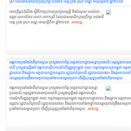
ស្រី ដែលជាសមាជិកក្រុមប្រឹក្សា រាជធានី ខេត្ត ក្រុង ស្រុក ខណ្ឌ អាណត្តិទី៣ ឆ្នាំ២០១៩
សេចក្ដីជូនដំណឹង ស្ដីពីការប្រកាសទ្រព្យសម្បត្តិ និងបំណុល របស់ឯក
ឧត្តម លោកជំទាវ លោក លោកស្រី ដែលជាសមាជិកក្រុមប្រឹក្សា រាជធានី
ខេត្ត ក្រុង ស្រុក ខណ្ឌ អាណត្តិទី៣ ឆ្នាំ២០១៩ ..
អានបន្ត
..
អង្គភាពប្រឆាំងអំពើពុករលួយ ក្រសួងមហាផ្ទៃ (អគ្គនាយកដ្ឋានអន្ដោប្រវេសន៍) អគ្គស្នងការ
ជាតិ ក្រសួងយុត្តិធម៌ អង្គភាពស៊ើប​ការណ៍ហិរញ្ញវត្ថុកម្ពុជា គណៈកម្មការ​មូលបត្រកម្ពុជា អគ្
ដ្ឋានគយ និងរដ្ឋាករ អគ្គនាយកដ្ឋានពន្ធដារ រដ្ឋបាលព្រៃឈើ រដ្ឋបាលជលផល និងតុលាការទាំ
បានរួមគ្​នាពង្រឹងសមត្ថភាព​ប្រឆាំងការសម្អាតប្រាក់ ដើម្បីប្រយុទ្ធប្រឆាំង​អំពើពុករលួយ
អង្គភាពប្រឆាំងអំពើពុករលួយ ក្រសួងមហាផ្ទៃ (អគ្គនាយកដ្ឋានអន្ដោ
ប្រវេសន៍) អគ្គស្នងការនគរបាលជាតិ ក្រសួងយុត្តិធម៌ អង្គភាពស៊ើប​
ការណ៍ហិរញ្ញវត្ថុកម្ពុជា គណៈកម្មការ​មូលបត្រកម្ពុជា អគ្គនាយកដ្ឋានគយ និងរដ្ឋាករ អគ្គនាយក
ពន្ធដារ រដ្ឋបាលព្រៃឈើ រដ្ឋបាលជលផល និងតុលាការទាំង៣ថ្នាក់បានរួមគ្​នាពង្រឹងសមត្ថភា
ប្រឆាំងការសម្អាតប្រាក់ ដើម្បីប្រយុទ្ធប្រឆាំង​អំពើពុករលួយ ..
អានបន្ត
..