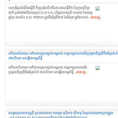
សេចក្ដីជូនដំណឹងស្ដីពី កិច្ចប្រជុំលើកទី៤៧ អាណត្តិទី២ នៃក្រុមប្រឹក្សា
ជាតិ ប្រឆាំងអំពើពុករលួយ (ក.ជ.ប.ព.) (ថ្ងៃព្រហស្បតិ៍ ១០រោច ខែជេស្ឋ
ឆ្នាំកុរ ឯកស័ក ព.ស. ២៥៦៣ ត្រូវនឹងថ្ងៃទី២៧ ខែមិថុនា ឆ្នាំ២០១៩) ..
អានបន្ត
..
អភិបាលនៃគណៈអភិបាលស្រុកខ្សាច់កណ្តាល ខេត្តកណ្តាលករណីប្រមូល​ទិញដីបឹងឆ័ត្រទំហំ
៧០ហិកតា មកធ្វើជាកម្មសិទ្ធិ
អភិបាលនៃគណៈអភិបាលស្រុកខ្សាច់កណ្តាល ខេត្តកណ្តាលករណី
ប្រមូល​ទិញដីបឹងឆ័ត្រទំហំ ៧០ហិកតា មកធ្វើជាកម្មសិទ្ធិ ..
អានបន្ត
..
សម្ដេចព្រះមហាក្សត្រី ព្រះវររាជមាតា នរោត្តម មុនិនាថ សីហនុ នៃព្រះរាជាណាចក្រកម្ពុជា
- ជូន ឯកឧត្តម តុប សំ ប្រធានក្រុមប្រឹក្សាជាតិ​ប្រឆាំងអំពើពុករលួយ