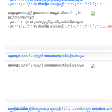
- ជូន ឯកឧត្តមបណ្ឌិត ឱម យ៉ិនទៀង ទេសរដ្ឋមន្រ្តី ប្រធានអង្គភាព​ប្រឆាំងអំពើពុករលួយ
សម្ដេចព្រះមហាក្សត្រី ព្រះវររាជមាតា នរោត្តម មុនិនាថ សីហនុ នៃ
ព្រះរាជាណាចក្រកម្ពុជា
- ជូន ឯកឧត្តម តុប សំ ប្រធានក្រុមប្រឹក្សាជាតិ​ប្រឆាំងអំពើពុករលួយ
- ជូន ឯកឧត្តមបណ្ឌិត ឱម យ៉ិនទៀង ទេសរដ្ឋមន្រ្តី ប្រធានអង្គភាព​ប្រឆាំងអំពើពុករលួយ ..
អាន
ជម្រាបជូន លោក គីម សុវណ្ណឌី នាយករងបេឡាជាតិ​សន្ដិសុខសង្គម
ជម្រាបជូន លោក គីម សុវណ្ណឌី នាយករងបេឡាជាតិ​សន្ដិសុខសង្គម
..
អានបន្ត
..
សេចក្ដីជូនដំណឹង ស្ដីពីការប្រកាសទ្រព្យសម្បត្តិ និងបំណុល របស់ឯកឧត្តម លោកជំទាវ 