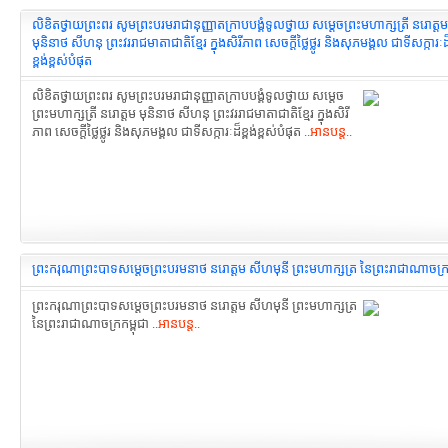
លិខិតថ្វាយព្រះពរ សូមព្រះបរមរាជា​នុញ្ញាតក្រាបបង្គំទូលថ្វាយ សម្ដេចព្រះមហាក្សត្រី នរោត្តម
មុនិនាថ សីហនុ ព្រះវររាជមាតាជាតិខ្មែរ ក្នុងសិរីភាព សេចក្ដីថ្លៃថ្លូរ និងសុភមង្គល ជាទីសក្ការៈដ
ខ្ពង់ខ្ពស់បំផុត
លិខិតថ្វាយព្រះពរ សូមព្រះបរមរាជា​នុញ្ញាតក្រាបបង្គំទូលថ្វាយ សម្ដេច
ព្រះមហាក្សត្រី នរោត្តម មុនិនាថ សីហនុ ព្រះវររាជមាតាជាតិខ្មែរ ក្នុងសិរី
ភាព សេចក្ដីថ្លៃថ្លូរ និងសុភមង្គល ជាទីសក្ការៈដ៏ខ្ពង់ខ្ពស់បំផុត ..
អានបន្ត
..
ព្រះករុណាព្រះបាទ​សម្ដេចព្រះបរមនាថ នរោត្តម សីហមុនី ព្រះមហាក្សត្រ នៃព្រះរាជាណាចក្រក
ព្រះករុណាព្រះបាទ​សម្ដេចព្រះបរមនាថ នរោត្តម សីហមុនី ព្រះមហាក្សត្រ
នៃព្រះរាជាណាចក្រកម្ពុជា ..
អានបន្ត
..