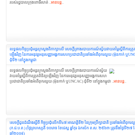
របស់រដ្ឋបាលក្រុងពោធិ៍សាត់ ..
អានបន្ត
..
លទ្ធផលកិច្ចប្រជុំអន្តរក្រសួងពិភាក្សាលើ សេចក្តីព្រាងរបាយការណ៍ស្វ័យ​វាយតម្លៃស្តីពីការត្រួត
ឡើងវិញ នៃការអនុវត្តអនុសញ្ញាអង្គការ​សហប្រជាជាតិ​ប្រឆាំងអំពើពុករលួយ (អ៊ុនកាក់ ឬU
ជុំទី២ នៅក្នុងកម្ពុជា
លទ្ធផលកិច្ចប្រជុំអន្តរក្រសួងពិភាក្សាលើ សេចក្តីព្រាងរបាយការណ៍ស្វ័យ​
វាយតម្លៃស្តីពីការត្រួតពិនិត្យឡើងវិញ នៃការអនុវត្តអនុសញ្ញាអង្គការ​សហ
ប្រជាជាតិ​ប្រឆាំងអំពើពុករលួយ (អ៊ុនកាក់ ឬUNCAC) ជុំទី២ នៅក្នុងកម្ពុជា ..
អានបន្ត
..
សេចក្ដីជូនដំណឹងស្ដីពី កិច្ចប្រជុំលើកទី៤៧ អាណត្តិទី២ នៃក្រុមប្រឹក្សាជាតិ ប្រឆាំងអំពើពុករ
(ក.ជ.ប.ព.) (ថ្ងៃព្រហស្បតិ៍ ១០រោច ខែជេស្ឋ ឆ្នាំកុរ ឯកស័ក ព.ស. ២៥៦៣ ត្រូវនឹងថ្ងៃទី២៧ ខ
ឆ្នាំ២០១៩)