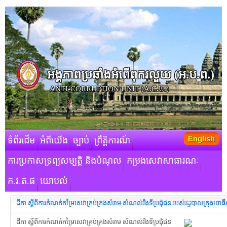
អង្គភាពប្រឆាំងអំពើពុករលួយ​ (អ.ប.ព.)
ANTI-CORRUPTION UNIT (A.C.U.)
English
ទំព័រដើម
អំពីយើង
ច្បាប់
ព្រឹត្តិការណ៍
ការប្រកាសទ្រព្យសម្បត្តិ និងបំណុល
កម្រងសេវាសាធារណៈ
ក.វ.ត.ផ
យោបល់
ដីកា ស្តីពីការកំណត់កម្រៃ​សេវាគ្រប់គ្រងសំរាម សំណល់រឹងទីប្រជុំជន របស់រដ្ឋបាលក្រុងពោធិ
ដីកា ស្តីពីការកំណត់កម្រៃ​សេវាគ្រប់គ្រងសំរាម សំណល់រឹងទីប្រជុំជន