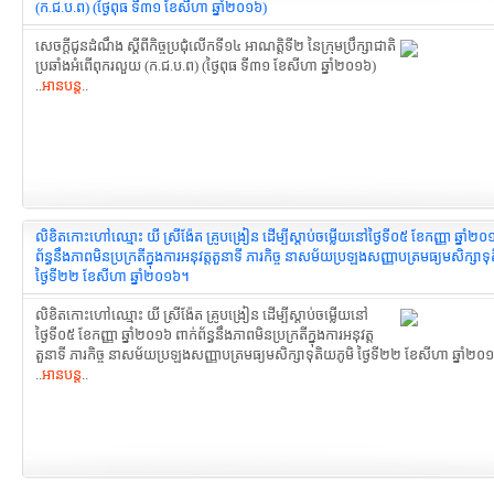
(ក.ជ.ប.ព) (ថ្ងៃពុធ ទី៣១ ខែសីហា ឆ្នាំ២០១៦)
សេចក្តីជូនដំណឹង ស្តីពីកិច្ចប្រជុំលើកទី១៤ អាណត្តិទី២ នៃក្រុមប្រឹក្សាជាតិ
ប្រឆាំងអំពើពុករលួយ (ក.ជ.ប.ព) (ថ្ងៃពុធ ទី៣១ ខែសីហា ឆ្នាំ២០១៦)
..
អានបន្ត
..
លិខិតកោះហៅឈ្មោះ យី ស្រីង៉ែត គ្រូបង្រៀន ដើម្បីស្តាប់ចម្លើយនៅថ្ងៃទី០៥ ខែកញ្ញា ឆ្នាំ២០
ព័ន្ធនឹងភាពមិនប្រក្រតី​ក្នុងការអនុវត្តតួនាទី ភារកិច្ច នាសម័យប្រឡងសញ្ញាបត្រ​មធ្យមសិក្សាទុ
ថ្ងៃទី២២ ខែសីហា ឆ្នាំ២០១៦។
លិខិតកោះហៅឈ្មោះ យី ស្រីង៉ែត គ្រូបង្រៀន ដើម្បីស្តាប់ចម្លើយនៅ
ថ្ងៃទី០៥ ខែកញ្ញា ឆ្នាំ២០១៦ ពាក់ព័ន្ធនឹងភាពមិនប្រក្រតី​ក្នុងការអនុវត្ត
តួនាទី ភារកិច្ច នាសម័យប្រឡងសញ្ញាបត្រ​មធ្យមសិក្សាទុតិយភូមិ ថ្ងៃទី២២ ខែសីហា ឆ្នាំ២
..
អានបន្ត
..