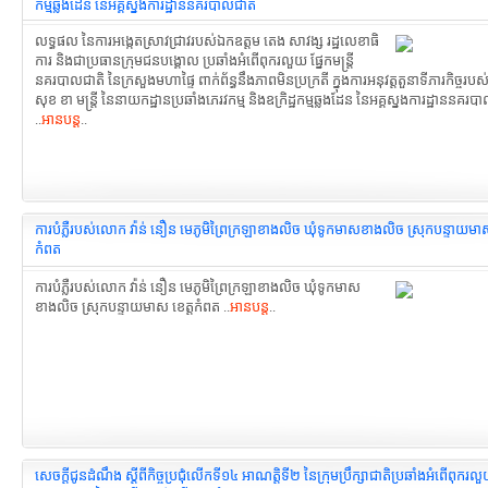
កម្មឆ្លងដែន នៃអគ្គស្នងការដ្ឋាននគរបាលជាតិ
លទ្ធផល នៃការអង្កេតស្រាវជ្រាវរបស់ឯកឧត្តម តេង សាវង្ស រដ្ឋលេខាធិ
ការ និងជាប្រធានក្រុមជនបង្គោល ប្រឆាំងអំពើពុករលួយ ផ្នែកមន្ត្រី
នគរបាលជាតិ នៃក្រសួងមហាផ្ទៃ ពាក់ព័ន្ធនឹងភាពមិនប្រក្រតី ក្នុងការអនុវត្តតួនាទីភារកិច្ចរ
សុខ ខា មន្រ្តី នៃនាយកដ្ឋានប្រឆាំងភេរវកម្ម និងឧក្រិដ្ឋកម្មឆ្លងដែន នៃអគ្គស្នងការដ្ឋាននគរប
..
អានបន្ត
..
ការបំភ្លឺរបស់លោក វ៉ាន់ នឿន មេភូមិព្រៃក្រឡាខាងលិច ឃុំទូកមាសខាងលិច ស្រុកបន្ទាយមាស
កំពត
ការបំភ្លឺរបស់លោក វ៉ាន់ នឿន មេភូមិព្រៃក្រឡាខាងលិច ឃុំទូកមាស
ខាងលិច ស្រុកបន្ទាយមាស ខេត្តកំពត ..
អានបន្ត
..
សេចក្តីជូនដំណឹង ស្តីពីកិច្ចប្រជុំលើកទី១៤ អាណត្តិទី២ នៃក្រុមប្រឹក្សាជាតិប្រឆាំងអំពើពុករល