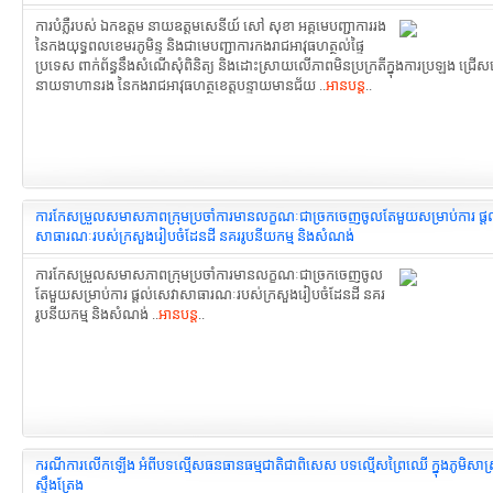
ការបំភ្លឺរបស់ ឯកឧត្តម នាយឧត្តមសេនីយ៍ សៅ សុខា អគ្គមេបញ្ជាការរង
នៃកងយុទ្ធពលខេមរភូមិន្ទ និងជាមេបញ្ជាការកងរាជអាវុធហត្ថល់ផ្ទៃ
ប្រទេស ពាក់ព័ន្ធនឹងសំណើសុំពិនិត្យ និងដោះស្រាយលើភាពមិនប្រក្រតីក្នុងការប្រឡង ជ្រើ
នាយទាហានរង នៃកងរាជអាវុធហត្ថខេត្តបន្ទាយមានជ័យ ..
អានបន្ត
..
ការកែសម្រួលសមាសភាព​ក្រុមប្រចាំការមានលក្ខណៈ​ជាច្រកចេញចូលតែមួយសម្រាប់ការ ផ្ត
សាធារណៈរបស់ក្រសួងរៀបចំដែនដី នគររូបនីយកម្ម និងសំណង់
ការកែសម្រួលសមាសភាព​ក្រុមប្រចាំការមានលក្ខណៈ​ជាច្រកចេញចូល
តែមួយសម្រាប់ការ ផ្តល់សេវាសាធារណៈរបស់ក្រសួងរៀបចំដែនដី នគរ
រូបនីយកម្ម និងសំណង់ ..
អានបន្ត
..
ករណីការលើកឡើង អំពីបទល្មើសធនធានធម្មជាតិជាពិសេស បទល្មើសព្រៃឈើ ក្នុងភូមិសាស្ត្
ស្ទឹងត្រែង