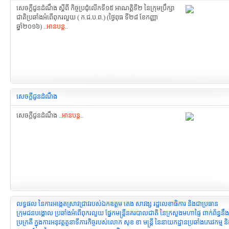
សេចក្ដីជូនដំណឹង ស្ដីពី កិច្ចប្រជុំលើកទី១៥ អាណត្តិទី២ នៃក្រុមប្រឹក្សា
ជាតិប្រឆាំងអំពើពុករលួយ ( ក.ជ.ប.ព.) (ថ្ងៃពុធ ទី២៨ ខែកញ្ញា
ឆ្នាំ២០១៦) ..
អានបន្ត
..
សេចក្ដីជូនដំណឹង
សេចក្ដីជូនដំណឹង ..
អានបន្ត
..
លទ្ធផល នៃការអង្កេតស្រាវជ្រាវរបស់ឯកឧត្តម តេង សាវង្ស រដ្ឋលេខាធិការ និងជាប្រធាន
ក្រុមជនបង្គោល ប្រឆាំងអំពើពុករលួយ ផ្នែកមន្ត្រីនគរបាលជាតិ នៃក្រសួងមហាផ្ទៃ ពាក់ព័ន្ធន
ប្រក្រតី ក្នុងការអនុវត្តតួនាទីភារកិច្ចរបស់លោក សុខ ខា មន្រ្តី នៃនាយកដ្ឋានប្រឆាំងភេរវកម្ម និង