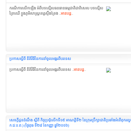
ករណីការលើកឡើង អំពីបទល្មើសធនធានធម្មជាតិជាពិសេស បទល្មើស
ព្រៃឈើ ក្នុងភូមិសាស្ត្រខេត្តស្ទឹងត្រែង ..
អានបន្ត
..
ប្រកាសស្តីពី នីតិវិធីនៃការនាំចូលអង្ករពីបរទេស
ប្រកាសស្តីពី នីតិវិធីនៃការនាំចូលអង្ករពីបរទេស ..
អានបន្ត
..
សេចក្ដីជូនដំណឹង ស្ដីពី កិច្ចប្រជុំលើកទី១៥ អាណត្តិទី២ នៃក្រុមប្រឹក្សាជាតិប្រឆាំងអំពើពុករល
ក.ជ.ប.ព.) (ថ្ងៃពុធ ទី២៨ ខែកញ្ញា ឆ្នាំ២០១៦)