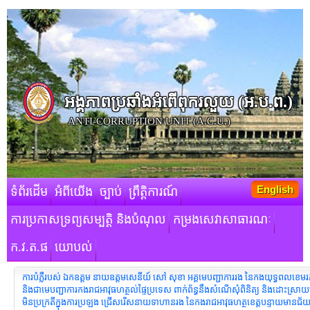
អង្គភាពប្រឆាំងអំពើពុករលួយ​ (អ.ប.ព.)
ANTI-CORRUPTION UNIT (A.C.U.)
English
ទំព័រដើម
អំពីយើង
ច្បាប់
ព្រឹត្តិការណ៍
ការប្រកាសទ្រព្យសម្បត្តិ និងបំណុល
កម្រងសេវាសាធារណៈ
ក.វ.ត.ផ
យោបល់
ការបំភ្លឺរបស់ ឯកឧត្តម នាយឧត្តមសេនីយ៍ សៅ សុខា អគ្គមេបញ្ជាការរង នៃកងយុទ្ធពលខេមរភូ
និងជាមេបញ្ជាការកងរាជអាវុធហត្ថល់ផ្ទៃប្រទេស ពាក់ព័ន្ធនឹងសំណើសុំពិនិត្យ និងដោះស្រ
មិនប្រក្រតីក្នុងការប្រឡង ជ្រើសរើសនាយទាហានរង នៃកងរាជអាវុធហត្ថខេត្តបន្ទាយមានជ័