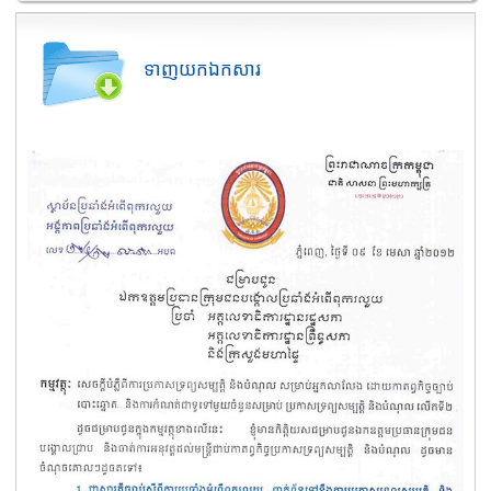
ទាញយកឯកសារ