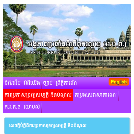
អង្គភាពប្រឆាំងអំពើពុករលួយ​ (អ.ប.ព.)
ANTI-CORRUPTION UNIT (A.C.U.)
English
ទំព័រដើម
អំពីយើង
ច្បាប់
ព្រឹត្តិការណ៍
ការប្រកាសទ្រព្យសម្បត្តិ និងបំណុល
កម្រងសេវាសាធារណៈ
ក.វ.ត.ផ
យោបល់
សេចក្តីបំភ្លឺពីការប្រកាសទ្រព្យសម្បត្តិ និងបំណុល