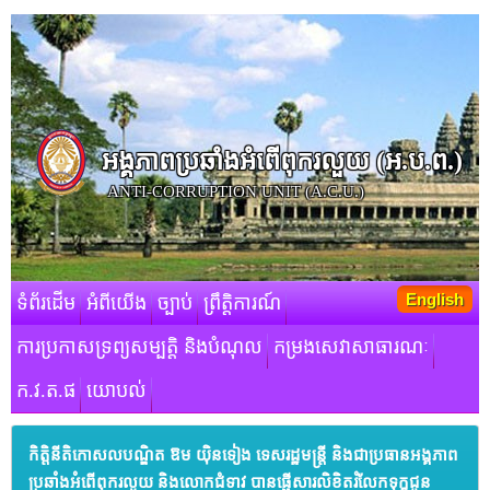
អង្គភាពប្រឆាំងអំពើពុករលួយ​ (អ.ប.ព.)
ANTI-CORRUPTION UNIT (A.C.U.)
English
ទំព័រដើម
អំពីយើង
ច្បាប់
ព្រឹត្តិការណ៍
ការប្រកាសទ្រព្យសម្បត្តិ និងបំណុល
កម្រងសេវាសាធារណៈ
ក.វ.ត.ផ
យោបល់
កិត្តិនីតិកោសលបណ្ឌិត ឱម យ៉ិនទៀង ទេសរដ្ឋមន្ត្រី និងជាប្រធានអង្គភាព
ប្រឆាំងអំពើពុករលួយ និងលោកជំទាវ បានផ្ញើសារលិខិតរំលែកទុក្ខជូន