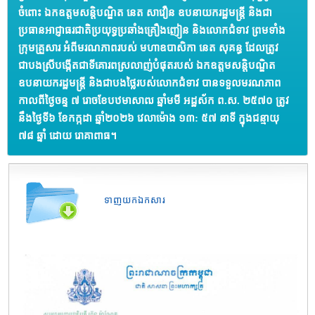
ចំពោះ ឯកឧត្តមសន្តិបណ្ឌិត នេត សាវឿន ឧបនាយករដ្ឋមន្ត្រី និងជា
ប្រធានអាជ្ញាធរជាតិប្រយុទ្ធប្រឆាំងគ្រឿងញៀន និងលោកជំទាវ ព្រមទាំង
ក្រុមគ្រួសារ អំពីមរណភាពរបស់ មហាឧបាសិកា នេត សុគន្ធ ដែលត្រូវ
ជាបងស្រីបង្កើតជាទីគោរពស្រលាញ់បំផុតរបស់ ឯកឧត្តមសន្តិបណ្ឌិត
ឧបនាយករដ្ឋមន្ត្រី និងជាបងថ្លៃរបស់លោកជំទាវ បានទទួលមរណភាព
កាលពីថ្ងៃចន្ទ ៧ រោចខែបឋមាសាឍ ឆ្នាំមមី អដ្ឋស័ក ព.ស. ២៥៧០ ត្រូវ
នឹងថ្ងៃទី៦ ខែកក្កដា ឆ្នាំ២០២៦ វេលាម៉ោង ១៣: ៥៧ នាទី ក្នុងជន្មាយុ
៧៨ ឆ្នាំ ដោយ រោគាពាធ។
ទាញយកឯកសារ