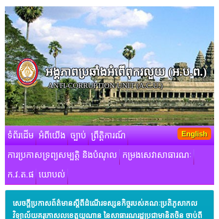
អង្គភាពប្រឆាំងអំពើពុករលួយ​ (អ.ប.ព.)
ANTI-CORRUPTION UNIT (A.C.U.)
English
ទំព័រដើម
អំពីយើង
ច្បាប់
ព្រឹត្តិការណ៍
ការប្រកាសទ្រព្យសម្បត្តិ និងបំណុល
កម្រងសេវាសាធារណៈ
ក.វ.ត.ផ
យោបល់
សេចក្ដីប្រកាសព័ត៌មានស្ដីពីដំណើរទស្សនកិច្ចរបស់គណៈប្រតិភូសាកល
វិទ្យាល័យគរុកោសលខេត្តយូណាន នៃសាធារណរដ្ឋប្រជាមានិតចិន ចាប់ពី