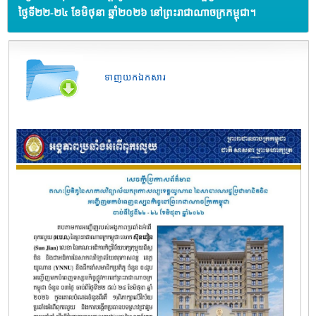
ថ្ងៃទី២២-២៤ ខែមិថុនា ឆ្នាំ២០២៦ នៅព្រះរាជាណាចក្រកម្ពុជា។
ទាញយកឯកសារ