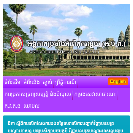
អង្គភាពប្រឆាំងអំពើពុករលួយ​ (អ.ប.ព.)
ANTI-CORRUPTION UNIT (A.C.U.)
English
ទំព័រដើម
អំពីយើង
ច្បាប់
ព្រឹត្តិការណ៍
ការប្រកាសទ្រព្យសម្បត្តិ និងបំណុល
កម្រងសេវាសាធារណៈ
ក.វ.ត.ផ
យោបល់
ដីកា ស្តីពីការលើកលែងការបង់តម្លៃសេវាលើការបញ្ជាក់វិញ្ញាបនបត្រ
បណ្តោះអាសន្ន មធ្យមសិក្សាបឋមភូមិ វិញ្ញាបនបត្របណ្តោះអាសន្នមធ្យម