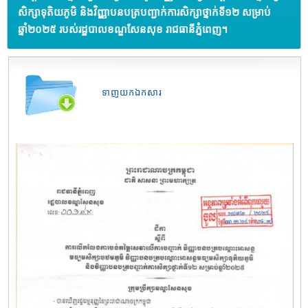
សិក្សាទុតិយភូមិ និងវិញ្ញាបនបត្របញ្ជាក់ការសិក្សាថ្នាក់ទី១២ សម្រាប់
ឆ្នាំ២០២៥ របស់រដ្ឋបាលខណ្ឌសែនសុខ រាជធានីភ្នំពេញ។
ទាញយកឯកសារ