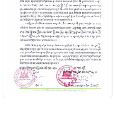
រក្សាសិទ្ធិ © ២០២៥ ដោយ
អង្គភាពប្រឆាំងអំពើពុករលួយ​ (អ.ប.ព.)