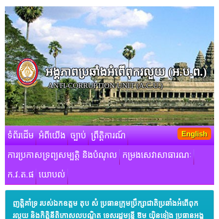
អង្គភាពប្រឆាំងអំពើពុករលួយ​ (អ.ប.ព.)
ANTI-CORRUPTION UNIT (A.C.U.)
English
ទំព័រដើម
អំពីយើង
ច្បាប់
ព្រឹត្តិការណ៍
ការប្រកាសទ្រព្យសម្បត្តិ និងបំណុល
កម្រងសេវាសាធារណៈ
ក.វ.ត.ផ
យោបល់
ញត្តិគាំទ្រ របស់ឯកឧត្តម តុប សំ ប្រធានក្រុមប្រឹក្សាជាតិប្រឆាំងអំពើពុក
រលួយ និងកិត្តិនីតិកោសលបណ្ឌិត ទេសរដ្ឋមន្ដ្រី ឱម យ៉ិនទៀង ប្រធានអង្គ