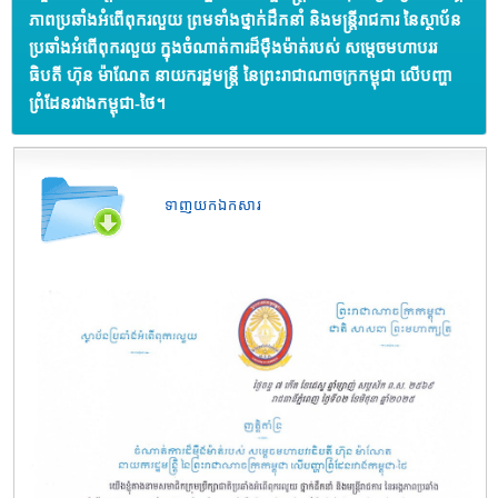
ភាពប្រឆាំងអំពើពុករលួយ ព្រមទាំងថ្នាក់ដឹកនាំ និងមន្ត្រីរាជការ នៃស្ថាប័ន
ប្រឆាំងអំពើពុករលួយ ក្នុងចំណាត់ការដ៏ម៉ឺងម៉ាត់របស់ សម្តេចមហាបររ
ធិបតី ហ៊ុន ម៉ាណែត នាយករដ្ឋមន្ត្រី នៃព្រះរាជាណាចក្រកម្ពុជា លើបញ្ហា
ព្រំដែនរវាងកម្ពុជា-ថៃ។
ទាញយកឯកសារ