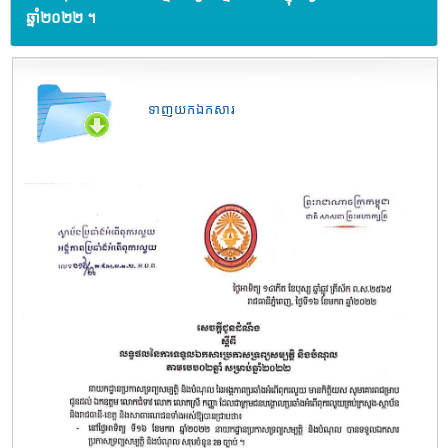
ឆ្នាំ២០២២ ។
ទាញយកឯកសារ