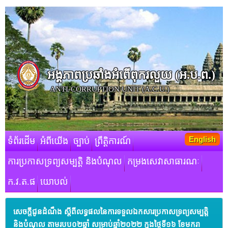
អង្គភាពប្រឆាំងអំពើពុករលួយ​ (អ.ប.ព.)
ANTI-CORRUPTION UNIT (A.C.U.)
English
ទំព័រដើម
អំពីយើង
ច្បាប់
ព្រឹត្តិការណ៍
ការប្រកាសទ្រព្យសម្បត្តិ និងបំណុល
កម្រងសេវាសាធារណៈ
ក.វ.ត.ផ
យោបល់
សេចក្តីជូនដំណឹង ស្ដីពីលទ្ធផលនៃការទទួលឯកសារប្រកាសទ្រព្យសម្បត្តិ
និងបំណុល តាមរបប០២ឆ្នាំ សម្រាប់ឆ្នាំ២០២២ ក្នុងថ្ងៃទី១៦ ខែមករា