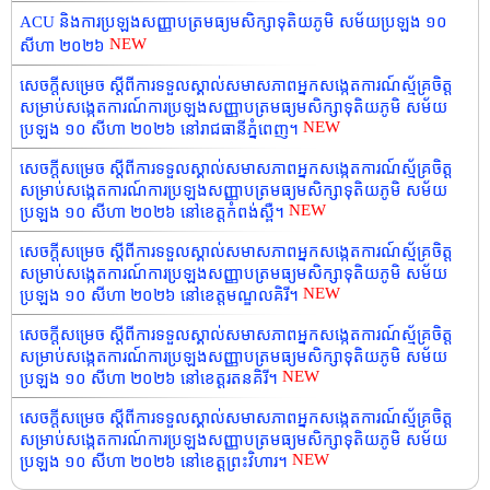
ACU និងការប្រឡងសញ្ញាបត្រមធ្យមសិក្សាទុតិយភូមិ សម័យប្រឡង ១០
NEW
សីហា ២០២៦
សេចក្តីសម្រេច ស្តីពីការទទួលស្គាល់សមាសភាពអ្នកសង្កេតការណ៍ស្ម័គ្រចិត្ត
សម្រាប់សង្កេតការណ៍ការប្រឡងសញ្ញាបត្រមធ្យមសិក្សាទុតិយភូមិ សម័យ
NEW
ប្រឡង ១០ សីហា ២០២៦ នៅរាជធានីភ្នំពេញ។
សេចក្តីសម្រេច ស្តីពីការទទួលស្គាល់សមាសភាពអ្នកសង្កេតការណ៍ស្ម័គ្រចិត្ត
សម្រាប់សង្កេតការណ៍ការប្រឡងសញ្ញាបត្រមធ្យមសិក្សាទុតិយភូមិ សម័យ
NEW
ប្រឡង ១០ សីហា ២០២៦ នៅខេត្តកំពង់ស្ពឺ។
សេចក្តីសម្រេច ស្តីពីការទទួលស្គាល់សមាសភាពអ្នកសង្កេតការណ៍ស្ម័គ្រចិត្ត
សម្រាប់សង្កេតការណ៍ការប្រឡងសញ្ញាបត្រមធ្យមសិក្សាទុតិយភូមិ សម័យ
NEW
ប្រឡង ១០ សីហា ២០២៦ នៅខេត្តមណ្ឌលគិរី។
សេចក្តីសម្រេច ស្តីពីការទទួលស្គាល់សមាសភាពអ្នកសង្កេតការណ៍ស្ម័គ្រចិត្ត
សម្រាប់សង្កេតការណ៍ការប្រឡងសញ្ញាបត្រមធ្យមសិក្សាទុតិយភូមិ សម័យ
NEW
ប្រឡង ១០ សីហា ២០២៦ នៅខេត្តរតនគិរី។
សេចក្តីសម្រេច ស្តីពីការទទួលស្គាល់សមាសភាពអ្នកសង្កេតការណ៍ស្ម័គ្រចិត្ត
សម្រាប់សង្កេតការណ៍ការប្រឡងសញ្ញាបត្រមធ្យមសិក្សាទុតិយភូមិ សម័យ
NEW
ប្រឡង ១០ សីហា ២០២៦ នៅខេត្តព្រះវិហារ។