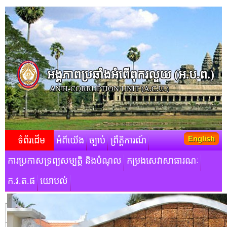
អង្គភាពប្រឆាំងអំពើពុករលួយ​ (អ.ប.ព.)
ANTI-CORRUPTION UNIT (A.C.U.)
English
ទំព័រដើម
អំពីយើង
ច្បាប់
ព្រឹត្តិការណ៍
ការប្រកាសទ្រព្យសម្បត្តិ និងបំណុល
កម្រងសេវាសាធារណៈ
ក.វ.ត.ផ
យោបល់
មតិស្វាគមន៍របស់ថ្នាក់ដឹកនាំ