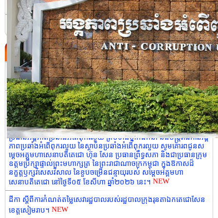
ប្រវត្តិនៃអង្គភាពប្រឆាំងអំពើពុករលួយ
ទំនាក់ទំនង
ព្រឹត្តិការណ៍ថ្មី
ដីកា ស្តីពីការកំណត់តម្លៃសេវារដ្ឋបាលរបស់រដ្ឋបាលស្រុកដំណាក់ចង្អើរ។
NEW
សេចក្តីប្រកាសព័ត៌មាន លទ្ធផលនៃកិច្ចប្រជុំលេខាធិការដ្ឋាននៃ ស្ថាប័នប្រឆាំង
NEW
អំពើពុករលួយអាស៊ាន (ASEAN-PAC) លើកទី២២។
សារលិខិតជូនពរ របស់កិត្តិនីតិកោសលបណ្ឌិត ឱម យ៉ិនទៀង ទេសរដ្ឋមន្រ្តី
ប្រធានអង្គភាពប្រឆាំងអំពើពុករលួយ ព្រមទាំងថ្នាក់ដឹកនាំ និងមន្រ្ដីរាជការអង្គ
ភាពប្រឆាំងអំពើពុករលួយ នៃស្ថាប័នប្រឆាំងអំពើពុករលួយ សូមគោរពជូនស
ម្តេចអគ្គមហាសេនាបតីតេជោ ហ៊ុន សែន ប្រធានព្រឹទ្ធសភា និងជាប្រធានក្រុម
ឧត្តមប្រឹក្សាផ្ទាល់ព្រះមហាក្សត្រ នៃព្រះរាជាណាចក្រកម្ពុជា ក្នុងឱកាសដ៏
នក្ខត្តឫក្សវិសេសវិសាល នៃខួបចម្រើនជន្មាយុរបស់ សម្តេចអគ្គមហា
NEW
សេនាបតីតេជោ នៅថ្ងៃទី០៥ ខែសីហា ឆ្នាំ២០២៦ នេះ។
ដីកា ស្តីពីការកំណត់តម្លៃសេវារដ្ឋបាលរបស់រដ្ឋបាលក្រុងរុនតាឯកតេជោសែន
NEW
ខេត្តសៀមរាប។