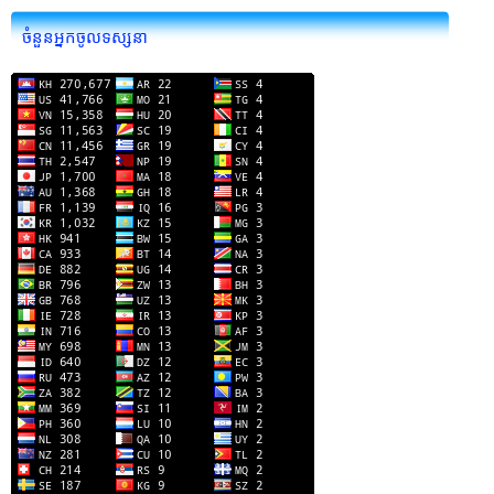
ចំនួនអ្នកចូលទស្សនា