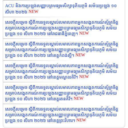
ACU និងការប្រឡងសញ្ញាបត្រមធ្យមសិក្សាទុតិយភូមិ សម័យប្រឡង ១០
NEW
សីហា ២០២៦
សេចក្តីសម្រេច ស្តីពីការទទួលស្គាល់សមាសភាពអ្នកសង្កេតការណ៍ស្ម័គ្រចិត្ត
សម្រាប់សង្កេតការណ៍ការប្រឡងសញ្ញាបត្រមធ្យមសិក្សាទុតិយភូមិ សម័យ
NEW
ប្រឡង ១០ សីហា ២០២៦ នៅរាជធានីភ្នំពេញ។
សេចក្តីសម្រេច ស្តីពីការទទួលស្គាល់សមាសភាពអ្នកសង្កេតការណ៍ស្ម័គ្រចិត្ត
សម្រាប់សង្កេតការណ៍ការប្រឡងសញ្ញាបត្រមធ្យមសិក្សាទុតិយភូមិ សម័យ
NEW
ប្រឡង ១០ សីហា ២០២៦ នៅខេត្តកំពង់ស្ពឺ។
សេចក្តីសម្រេច ស្តីពីការទទួលស្គាល់សមាសភាពអ្នកសង្កេតការណ៍ស្ម័គ្រចិត្ត
សម្រាប់សង្កេតការណ៍ការប្រឡងសញ្ញាបត្រមធ្យមសិក្សាទុតិយភូមិ សម័យ
NEW
ប្រឡង ១០ សីហា ២០២៦ នៅខេត្តមណ្ឌលគិរី។
សេចក្តីសម្រេច ស្តីពីការទទួលស្គាល់សមាសភាពអ្នកសង្កេតការណ៍ស្ម័គ្រចិត្ត
សម្រាប់សង្កេតការណ៍ការប្រឡងសញ្ញាបត្រមធ្យមសិក្សាទុតិយភូមិ សម័យ
NEW
ប្រឡង ១០ សីហា ២០២៦ នៅខេត្តរតនគិរី។
សេចក្តីសម្រេច ស្តីពីការទទួលស្គាល់សមាសភាពអ្នកសង្កេតការណ៍ស្ម័គ្រចិត្ត
សម្រាប់សង្កេតការណ៍ការប្រឡងសញ្ញាបត្រមធ្យមសិក្សាទុតិយភូមិ សម័យ
NEW
ប្រឡង ១០ សីហា ២០២៦ នៅខេត្តព្រះវិហារ។