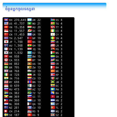
ចំនួនអ្នកចូលទស្សនា