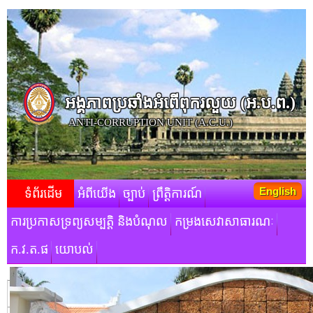
អង្គភាពប្រឆាំងអំពើពុករលួយ​ (អ.ប.ព.)
ANTI-CORRUPTION UNIT (A.C.U.)
English
ទំព័រដើម
អំពីយើង
ច្បាប់
ព្រឹត្តិការណ៍
ការប្រកាសទ្រព្យសម្បត្តិ និងបំណុល
កម្រងសេវាសាធារណៈ
ក.វ.ត.ផ
យោបល់
មតិស្វាគមន៍របស់ថ្នាក់ដឹកនាំ