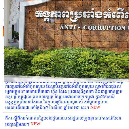
ប្រវត្តិនៃអង្គភាពប្រឆាំងអំពើពុករលួយ
ទំនាក់ទំនង
ព្រឹត្តិការណ៍ថ្មី
ដីកា ស្តីពីការកំណត់តម្លៃសេវារដ្ឋបាលរបស់រដ្ឋបាលស្រុកដំណាក់ចង្អើរ។
NEW
សេចក្តីប្រកាសព័ត៌មាន លទ្ធផលនៃកិច្ចប្រជុំលេខាធិការដ្ឋាននៃ ស្ថាប័នប្រឆាំង
NEW
អំពើពុករលួយអាស៊ាន (ASEAN-PAC) លើកទី២២។
សារលិខិតជូនពរ របស់កិត្តិនីតិកោសលបណ្ឌិត ឱម យ៉ិនទៀង ទេសរដ្ឋមន្រ្តី
ប្រធានអង្គភាពប្រឆាំងអំពើពុករលួយ ព្រមទាំងថ្នាក់ដឹកនាំ និងមន្រ្ដីរាជការអង្គ
ភាពប្រឆាំងអំពើពុករលួយ នៃស្ថាប័នប្រឆាំងអំពើពុករលួយ សូមគោរពជូនស
ម្តេចអគ្គមហាសេនាបតីតេជោ ហ៊ុន សែន ប្រធានព្រឹទ្ធសភា និងជាប្រធានក្រុម
ឧត្តមប្រឹក្សាផ្ទាល់ព្រះមហាក្សត្រ នៃព្រះរាជាណាចក្រកម្ពុជា ក្នុងឱកាសដ៏
នក្ខត្តឫក្សវិសេសវិសាល នៃខួបចម្រើនជន្មាយុរបស់ សម្តេចអគ្គមហា
NEW
សេនាបតីតេជោ នៅថ្ងៃទី០៥ ខែសីហា ឆ្នាំ២០២៦ នេះ។
ដីកា ស្តីពីការកំណត់តម្លៃសេវារដ្ឋបាលរបស់រដ្ឋបាលក្រុងរុនតាឯកតេជោសែន
NEW
ខេត្តសៀមរាប។