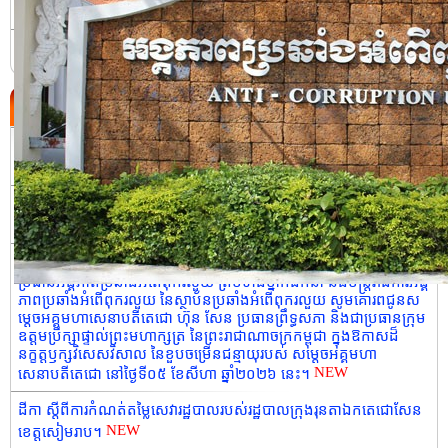
ប្រវត្តិនៃអង្គភាពប្រឆាំងអំពើពុករលួយ
ទំនាក់ទំនង
ព្រឹត្តិការណ៍ថ្មី
ដីកា ស្តីពីការកំណត់តម្លៃសេវារដ្ឋបាលរបស់រដ្ឋបាលស្រុកដំណាក់ចង្អើរ។
NEW
សេចក្តីប្រកាសព័ត៌មាន លទ្ធផលនៃកិច្ចប្រជុំលេខាធិការដ្ឋាននៃ ស្ថាប័នប្រឆាំង
NEW
អំពើពុករលួយអាស៊ាន (ASEAN-PAC) លើកទី២២។
សារលិខិតជូនពរ របស់កិត្តិនីតិកោសលបណ្ឌិត ឱម យ៉ិនទៀង ទេសរដ្ឋមន្រ្តី
ប្រធានអង្គភាពប្រឆាំងអំពើពុករលួយ ព្រមទាំងថ្នាក់ដឹកនាំ និងមន្រ្ដីរាជការអង្គ
ភាពប្រឆាំងអំពើពុករលួយ នៃស្ថាប័នប្រឆាំងអំពើពុករលួយ សូមគោរពជូនស
ម្តេចអគ្គមហាសេនាបតីតេជោ ហ៊ុន សែន ប្រធានព្រឹទ្ធសភា និងជាប្រធានក្រុម
ឧត្តមប្រឹក្សាផ្ទាល់ព្រះមហាក្សត្រ នៃព្រះរាជាណាចក្រកម្ពុជា ក្នុងឱកាសដ៏
នក្ខត្តឫក្សវិសេសវិសាល នៃខួបចម្រើនជន្មាយុរបស់ សម្តេចអគ្គមហា
NEW
សេនាបតីតេជោ នៅថ្ងៃទី០៥ ខែសីហា ឆ្នាំ២០២៦ នេះ។
ដីកា ស្តីពីការកំណត់តម្លៃសេវារដ្ឋបាលរបស់រដ្ឋបាលក្រុងរុនតាឯកតេជោសែន
NEW
ខេត្តសៀមរាប។