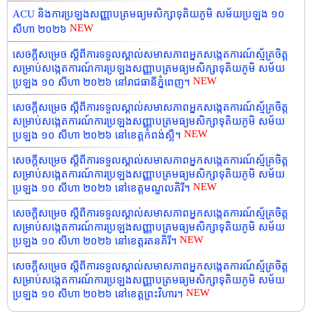
ACU និងការប្រឡងសញ្ញាបត្រមធ្យមសិក្សាទុតិយភូមិ សម័យប្រឡង ១០
NEW
សីហា ២០២៦
សេចក្តីសម្រេច ស្តីពីការទទួលស្គាល់សមាសភាពអ្នកសង្កេតការណ៍ស្ម័គ្រចិត្ត
សម្រាប់សង្កេតការណ៍ការប្រឡងសញ្ញាបត្រមធ្យមសិក្សាទុតិយភូមិ សម័យ
NEW
ប្រឡង ១០ សីហា ២០២៦ នៅរាជធានីភ្នំពេញ។
សេចក្តីសម្រេច ស្តីពីការទទួលស្គាល់សមាសភាពអ្នកសង្កេតការណ៍ស្ម័គ្រចិត្ត
សម្រាប់សង្កេតការណ៍ការប្រឡងសញ្ញាបត្រមធ្យមសិក្សាទុតិយភូមិ សម័យ
NEW
ប្រឡង ១០ សីហា ២០២៦ នៅខេត្តកំពង់ស្ពឺ។
សេចក្តីសម្រេច ស្តីពីការទទួលស្គាល់សមាសភាពអ្នកសង្កេតការណ៍ស្ម័គ្រចិត្ត
សម្រាប់សង្កេតការណ៍ការប្រឡងសញ្ញាបត្រមធ្យមសិក្សាទុតិយភូមិ សម័យ
NEW
ប្រឡង ១០ សីហា ២០២៦ នៅខេត្តមណ្ឌលគិរី។
សេចក្តីសម្រេច ស្តីពីការទទួលស្គាល់សមាសភាពអ្នកសង្កេតការណ៍ស្ម័គ្រចិត្ត
សម្រាប់សង្កេតការណ៍ការប្រឡងសញ្ញាបត្រមធ្យមសិក្សាទុតិយភូមិ សម័យ
NEW
ប្រឡង ១០ សីហា ២០២៦ នៅខេត្តរតនគិរី។
សេចក្តីសម្រេច ស្តីពីការទទួលស្គាល់សមាសភាពអ្នកសង្កេតការណ៍ស្ម័គ្រចិត្ត
សម្រាប់សង្កេតការណ៍ការប្រឡងសញ្ញាបត្រមធ្យមសិក្សាទុតិយភូមិ សម័យ
NEW
ប្រឡង ១០ សីហា ២០២៦ នៅខេត្តព្រះវិហារ។