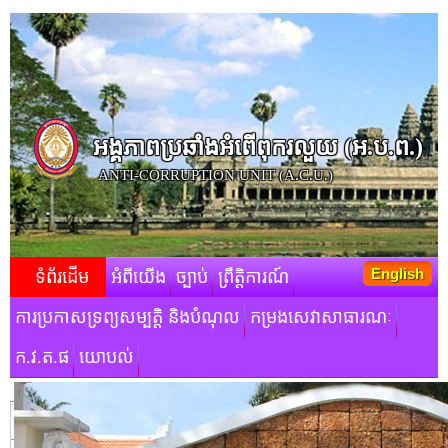
អង្គភាពប្រឆាំងអំពើពុករលួយ​ (អ.ប.ព.)
ANTI-CORRUPTION UNIT (A.C.U.)
English
ទំព័រដើម
អំពីយើង
ច្បាប់
ព្រឹត្តិការណ៍
ការប្រកាសទ្រព្យសម្បត្តិ និងបំណុល
កម្រងសេវាសាធារណៈ
ក.វ.ត.ផ
យោបល់
មតិស្វាគមន៍របស់ថ្នាក់ដឹកនាំ