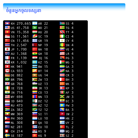
ចំនួនអ្នកចូលទស្សនា