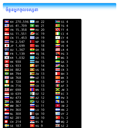
ចំនួនអ្នកចូលទស្សនា