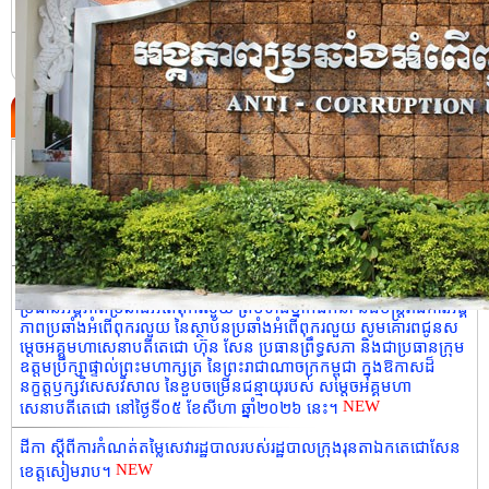
ប្រវត្តិនៃអង្គភាពប្រឆាំងអំពើពុករលួយ
ទំនាក់ទំនង
ព្រឹត្តិការណ៍ថ្មី
ដីកា ស្តីពីការកំណត់តម្លៃសេវារដ្ឋបាលរបស់រដ្ឋបាលស្រុកដំណាក់ចង្អើរ។
NEW
សេចក្តីប្រកាសព័ត៌មាន លទ្ធផលនៃកិច្ចប្រជុំលេខាធិការដ្ឋាននៃ ស្ថាប័នប្រឆាំង
NEW
អំពើពុករលួយអាស៊ាន (ASEAN-PAC) លើកទី២២។
សារលិខិតជូនពរ របស់កិត្តិនីតិកោសលបណ្ឌិត ឱម យ៉ិនទៀង ទេសរដ្ឋមន្រ្តី
ប្រធានអង្គភាពប្រឆាំងអំពើពុករលួយ ព្រមទាំងថ្នាក់ដឹកនាំ និងមន្រ្ដីរាជការអង្គ
ភាពប្រឆាំងអំពើពុករលួយ នៃស្ថាប័នប្រឆាំងអំពើពុករលួយ សូមគោរពជូនស
ម្តេចអគ្គមហាសេនាបតីតេជោ ហ៊ុន សែន ប្រធានព្រឹទ្ធសភា និងជាប្រធានក្រុម
ឧត្តមប្រឹក្សាផ្ទាល់ព្រះមហាក្សត្រ នៃព្រះរាជាណាចក្រកម្ពុជា ក្នុងឱកាសដ៏
នក្ខត្តឫក្សវិសេសវិសាល នៃខួបចម្រើនជន្មាយុរបស់ សម្តេចអគ្គមហា
NEW
សេនាបតីតេជោ នៅថ្ងៃទី០៥ ខែសីហា ឆ្នាំ២០២៦ នេះ។
ដីកា ស្តីពីការកំណត់តម្លៃសេវារដ្ឋបាលរបស់រដ្ឋបាលក្រុងរុនតាឯកតេជោសែន
NEW
ខេត្តសៀមរាប។