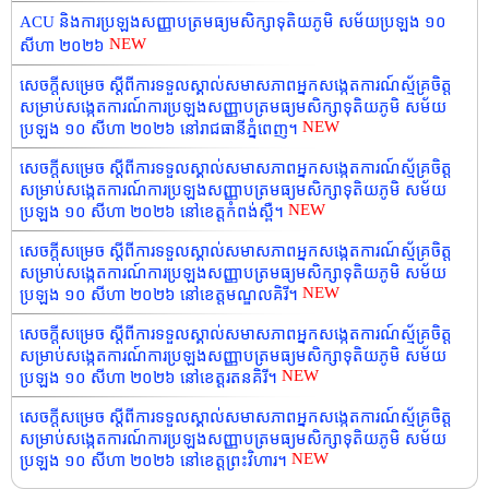
ACU និងការប្រឡងសញ្ញាបត្រមធ្យមសិក្សាទុតិយភូមិ សម័យប្រឡង ១០
NEW
សីហា ២០២៦
សេចក្តីសម្រេច ស្តីពីការទទួលស្គាល់សមាសភាពអ្នកសង្កេតការណ៍ស្ម័គ្រចិត្ត
សម្រាប់សង្កេតការណ៍ការប្រឡងសញ្ញាបត្រមធ្យមសិក្សាទុតិយភូមិ សម័យ
NEW
ប្រឡង ១០ សីហា ២០២៦ នៅរាជធានីភ្នំពេញ។
សេចក្តីសម្រេច ស្តីពីការទទួលស្គាល់សមាសភាពអ្នកសង្កេតការណ៍ស្ម័គ្រចិត្ត
សម្រាប់សង្កេតការណ៍ការប្រឡងសញ្ញាបត្រមធ្យមសិក្សាទុតិយភូមិ សម័យ
NEW
ប្រឡង ១០ សីហា ២០២៦ នៅខេត្តកំពង់ស្ពឺ។
សេចក្តីសម្រេច ស្តីពីការទទួលស្គាល់សមាសភាពអ្នកសង្កេតការណ៍ស្ម័គ្រចិត្ត
សម្រាប់សង្កេតការណ៍ការប្រឡងសញ្ញាបត្រមធ្យមសិក្សាទុតិយភូមិ សម័យ
NEW
ប្រឡង ១០ សីហា ២០២៦ នៅខេត្តមណ្ឌលគិរី។
សេចក្តីសម្រេច ស្តីពីការទទួលស្គាល់សមាសភាពអ្នកសង្កេតការណ៍ស្ម័គ្រចិត្ត
សម្រាប់សង្កេតការណ៍ការប្រឡងសញ្ញាបត្រមធ្យមសិក្សាទុតិយភូមិ សម័យ
NEW
ប្រឡង ១០ សីហា ២០២៦ នៅខេត្តរតនគិរី។
សេចក្តីសម្រេច ស្តីពីការទទួលស្គាល់សមាសភាពអ្នកសង្កេតការណ៍ស្ម័គ្រចិត្ត
សម្រាប់សង្កេតការណ៍ការប្រឡងសញ្ញាបត្រមធ្យមសិក្សាទុតិយភូមិ សម័យ
NEW
ប្រឡង ១០ សីហា ២០២៦ នៅខេត្តព្រះវិហារ។