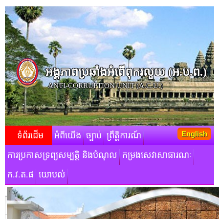
អង្គភាពប្រឆាំងអំពើពុករលួយ​ (អ.ប.ព.)
ANTI-CORRUPTION UNIT (A.C.U.)
English
ទំព័រដើម
អំពីយើង
ច្បាប់
ព្រឹត្តិការណ៍
ការប្រកាសទ្រព្យសម្បត្តិ និងបំណុល
កម្រងសេវាសាធារណៈ
ក.វ.ត.ផ
យោបល់
មតិស្វាគមន៍របស់ថ្នាក់ដឹកនាំ